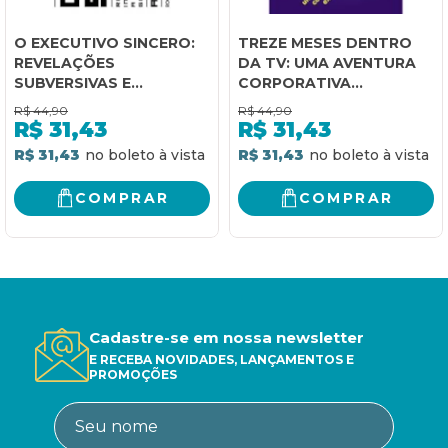
O EXECUTIVO SINCERO:
TREZE MESES DENTRO
REVELAÇÕES
DA TV: UMA AVENTURA
SUBVERSIVAS E
CORPORATIVA
INSPIRADORAS SOBRE A
EXEMPLAR
R$
44,90
R$
44,90
VIDA NAS GRANDES
R$
31,43
R$
31,43
EMPRESAS
R$ 31,43
R$ 31,43
COMPRAR
COMPRAR
Cadastre-se em nossa newsletter
E RECEBA NOVIDADES, LANÇAMENTOS E
PROMOÇÕES