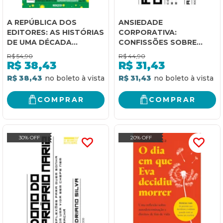
A REPÚBLICA DOS
ANSIEDADE
EDITORES: AS HISTÓRIAS
CORPORATIVA:
DE UMA DÉCADA
CONFISSÕES SOBRE
VERTIGINOSA NA
ESTRESSE E DEPRESSÃO
R$
54,90
R$
44,90
EDITORA ABRIL
NO TRABALHO E NA VIDA
R$
38,43
R$
31,43
R$ 38,43
R$ 31,43
COMPRAR
COMPRAR
30% OFF
20% OFF