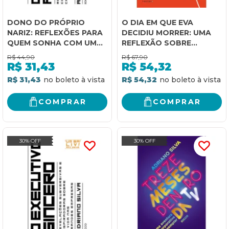
DONO DO PRÓPRIO
O DIA EM QUE EVA
NARIZ: REFLEXÕES PARA
DECIDIU MORRER: UMA
QUEM SONHA COM UMA
REFLEXÃO SOBRE
VIDA SEM CHEFE NEM
AUTODETERMINAÇÃO E
R$
44,90
R$
67,90
CRACHÁ
DIREITOS DE FIM DE VIDA
R$
31,43
R$
54,32
R$ 31,43
R$ 54,32
COMPRAR
COMPRAR
30% OFF
30% OFF