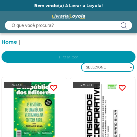
Bem vindo(a) à Livraria Loyola!
Ainda não tem cadastro na Livraria Loyola?
Home
Filtrar por
SELECIONE
30% OFF
30% OFF