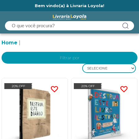
Bem vindo(a) à Livraria Loyola!
Ainda não tem cadastro na Livraria Loyola?
Home
Filtrar por
SELECIONE
20% OFF
20% OFF