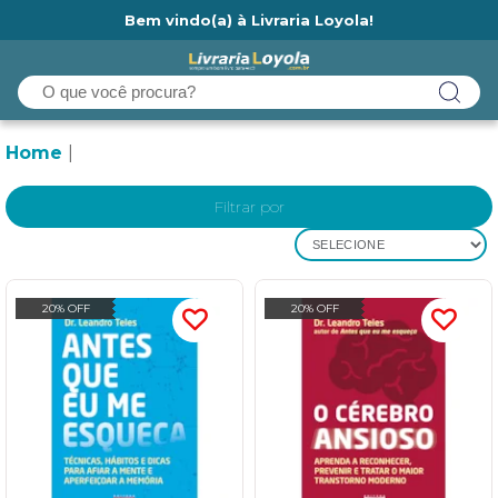
Bem vindo(a) à Livraria Loyola!
Ainda não tem cadastro na Livraria Loyola?
Home
Filtrar por
SELECIONE
20% OFF
20% OFF