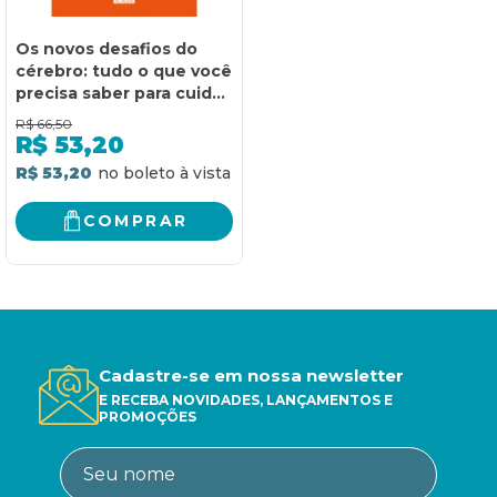
Os novos desafios do
cérebro: tudo o que você
precisa saber para cuidar
da saúde mental nos
R$
66,50
tempos modernos
R$
53,20
R$ 53,20
COMPRAR
Cadastre-se em nossa newsletter
E RECEBA NOVIDADES, LANÇAMENTOS E
PROMOÇÕES