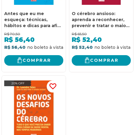
Antes que eu me
O cérebro ansioso:
esqueça: técnicas,
aprenda a reconhecer,
hábitos e dicas para afiar
prevenir e tratar o maior
a mente e aperfeiçoar a
transtorno moderno
R$
70,50
R$
65,50
memória
R$
56,40
R$
52,40
R$ 56,40
R$ 52,40
COMPRAR
COMPRAR
20% OFF