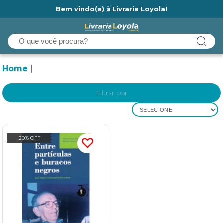
Bem vindo(a) à Livraria Loyola!
Ainda não tem cadastro na Livraria Loyola?
Home
Filtrar por
SELECIONE
20% OFF