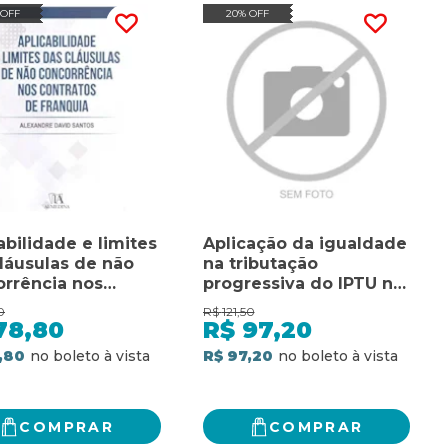
 OFF
20% OFF
abilidade e limites
Aplicação da igualdade
láusulas de não
na tributação
rrência nos
progressiva do IPTU no
atos de franquia
tempo
0
R$
121,50
78,80
R$
97,20
,80
R$ 97,20
COMPRAR
COMPRAR