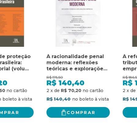
 de proteção
A racionalidade penal
A re
asileira:
moderna: reflexões
tribu
orial (volume
teóricas e explorações
empr
empíricas
para
R$
175,50
R$
186,
brasi
20
R$
140,40
R$
60
2
x
de
R$ 70,20
2
x
de
R$ 140,40
R$ 14
MPRAR
COMPRAR