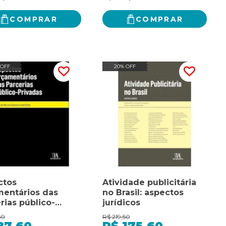
COMPRAR
COMPRAR
 OFF
20% OFF
ctos
Atividade publicitária
mentários das
no Brasil: aspectos
rias público-
jurídicos
das
50
R$
219,50