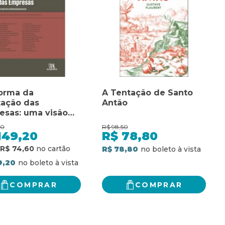
forma da
A Tentação de Santo
tação das
Antão
esas: uma visão
 o empresariado
50
R$
98,50
leiro
149,20
R$
78,80
R$ 74,60
R$ 78,80
9,20
COMPRAR
COMPRAR