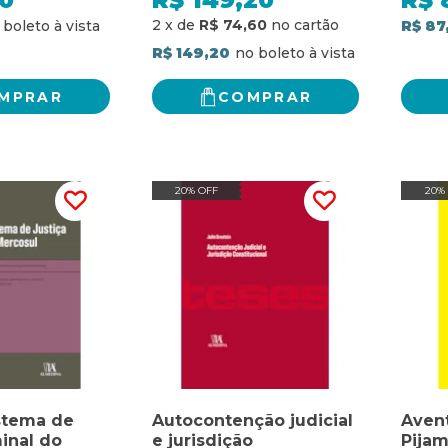
0
R$
149,20
R$
2
x
de
R$ 74,60
R$ 87
R$ 149,20
MPRAR
COMPRAR
20% OFF
20%
istema de
Autocontenção judicial
Aven
minal do
e jurisdição
Pija