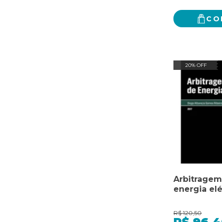
CO
20% OFF
Arbitragem
energia elé
R$
120,50