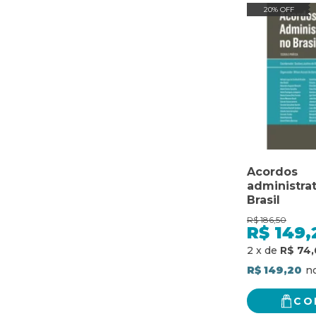
20% OFF
Acordos
administra
Brasil
R$
186,50
R$
149,
2
x
de
R$ 74,
R$ 149,20
CO