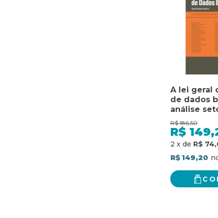
A lei geral
de dados br
análise set
II)
R$
186,50
R$
149,
2
x
de
R$ 74,
R$ 149,20
CO