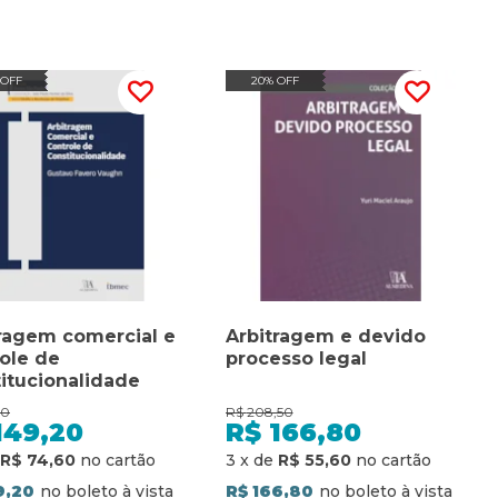
 OFF
20% OFF
ragem comercial e
Arbitragem e devido
ole de
processo legal
itucionalidade
50
R$
208,50
149,20
R$
166,80
R$ 74,60
3
x
de
R$ 55,60
9,20
R$ 166,80