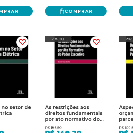
MPRAR
COMPRAR
20% OFF
20%
 no setor de
As restrições aos
Aspe
trica
direitos fundamentais
orça
por ato normativo do
parce
poder executivo
priva
R$
186,50
R$
109,