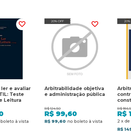
20% OFF
20%
ler e avaliar
Arbitrabilidade objetiva
Arbit
 TIL: Teste
e administração pública
contr
e Leitura
const
R$
124,50
R$
186,
0
R$
99,60
R$
2
x
de
R$ 99,60
R$ 14