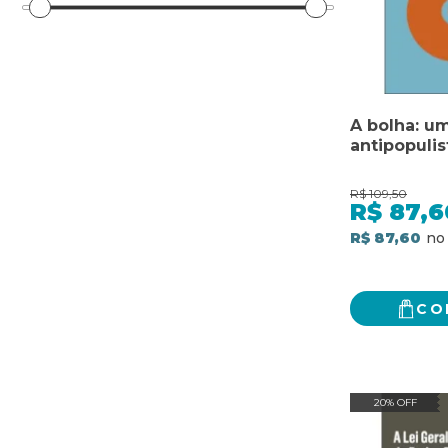
A bolha: um
antipopulis
R$
109,50
R$
87,6
R$ 87,60
CO
20% OFF