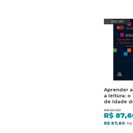
20% OFF
Aprender a 
a leitura: o
de Idade d
R$
109,50
R$
87,6
R$ 87,60