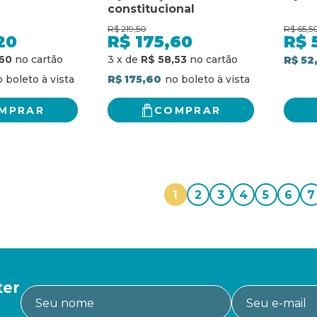
constitucional
R$
219,50
R$
65,5
20
R$
175,60
R$
60
3
x
de
R$ 58,53
R$ 52
R$ 175,60
MPRAR
COMPRAR
1
2
3
4
5
6
7
ter