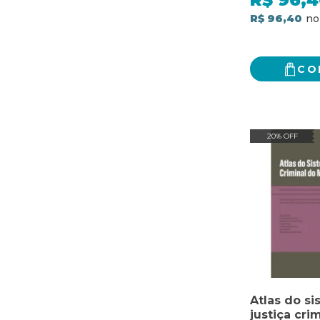
R$
96,4
R$ 96,40
CO
20% OFF
Atlas do s
justiça cri