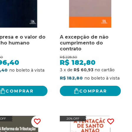
resa e o valor do
A excepção de não
alho humano
cumprimento do
contrato
50
R$
228,50
96,40
R$
182,80
3
x
de
R$ 60,93
,40
R$ 182,80
COMPRAR
COMPRAR
 OFF
20% OFF