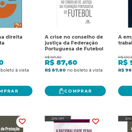
a direita
A crise no conselho de
A emp
ta
justiça da Federação
trab
Portuguesa de Futebol
R$
109,50
R$
120,
0
R$
87,60
R$
R$ 87,60
R$ 96
MPRAR
COMPRAR
20% OFF
20%