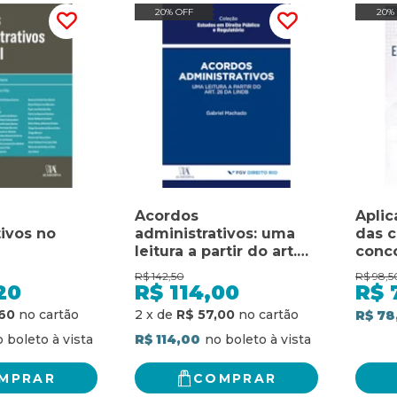
20% OFF
20%
Acordos
Aplic
tivos no
administrativos: uma
das c
leitura a partir do art.
conco
26 da LINDB
contr
R$
142,50
R$
98,5
20
R$
114,00
R$
60
2
x
de
R$ 57,00
R$ 78
R$ 114,00
MPRAR
COMPRAR