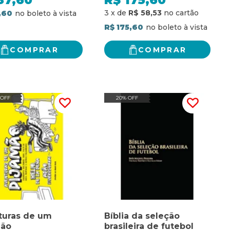
87,60
R$
175,60
3
x
de
R$ 58,53
,60
R$ 175,60
COMPRAR
COMPRAR
 OFF
20% OFF
turas de um
Bíblia da seleção
mão
brasileira de futebol