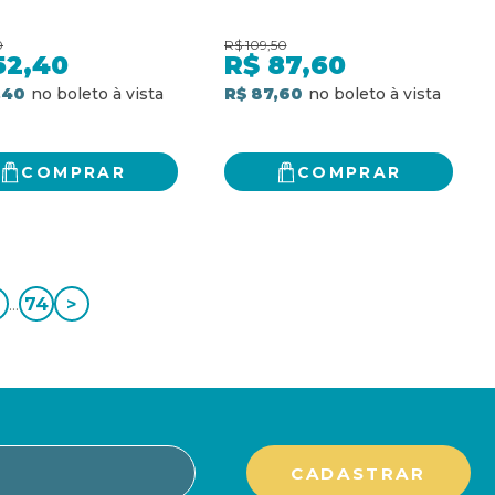
0
R$
109,50
52,40
R$
87,60
,40
R$ 87,60
COMPRAR
COMPRAR
...
74
>