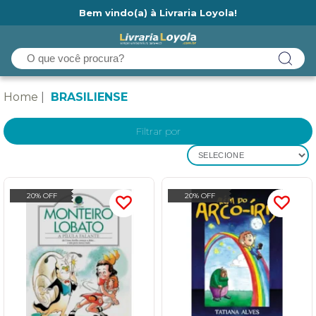
Bem vindo(a) à Livraria Loyola!
Ainda não tem cadastro na Livraria Loyola?
Home
BRASILIENSE
Filtrar por
SELECIONE
20% OFF
20% OFF