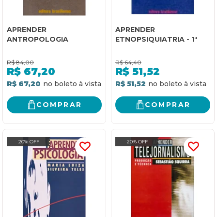
APRENDER
APRENDER
ANTROPOLOGIA
ETNOPSIQUIATRIA - 1ª
R$
84,00
R$
64,40
R$
67,20
R$
51,52
R$ 67,20
R$ 51,52
COMPRAR
COMPRAR
20% OFF
20% OFF