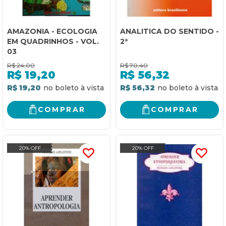
AMAZONIA - ECOLOGIA
ANALITICA DO SENTIDO -
EM QUADRINHOS - VOL.
2ª
03
R$
24,00
R$
70,40
R$
19,20
R$
56,32
R$ 19,20
R$ 56,32
COMPRAR
COMPRAR
20% OFF
20% OFF