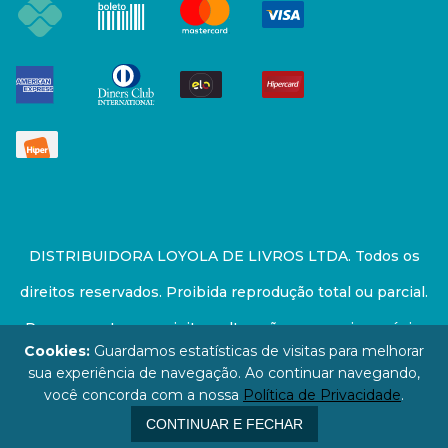
DISTRIBUIDORA LOYOLA DE LIVROS LTDA. Todos os
direitos reservados. Proibida reprodução total ou parcial.
Preços e estoque sujeito a alterações sem aviso prévio.
Cookies:
Guardamos estatísticas de visitas para melhorar
67.946.814/0001-94 - LOJA - Rua Senador Feijó - São
sua experiência de navegação. Ao continuar navegando,
você concorda com a nossa
Política de Privacidade
.
Paulo / SP - CEP: 01006-000
CONTINUAR E FECHAR
}