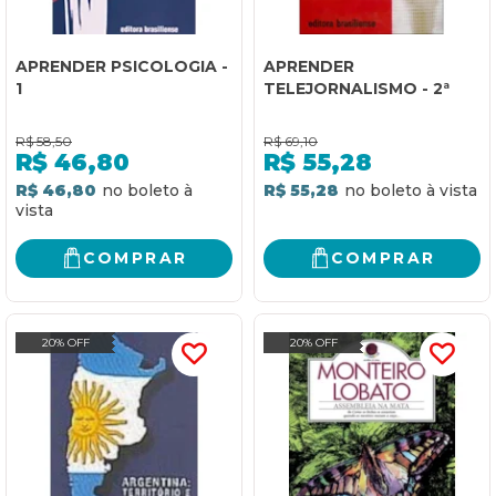
APRENDER PSICOLOGIA -
APRENDER
1
TELEJORNALISMO - 2ª
R$
58,50
R$
69,10
R$
46,80
R$
55,28
R$ 46,80
R$ 55,28
COMPRAR
COMPRAR
20% OFF
20% OFF