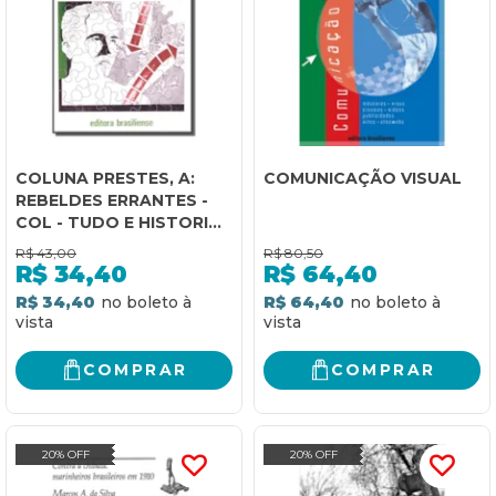
COLUNA PRESTES, A:
COMUNICAÇÃO VISUAL
REBELDES ERRANTES -
COL - TUDO E HISTORIA -
1
R$
43,00
R$
80,50
R$
34,40
R$
64,40
R$ 34,40
R$ 64,40
COMPRAR
COMPRAR
20% OFF
20% OFF