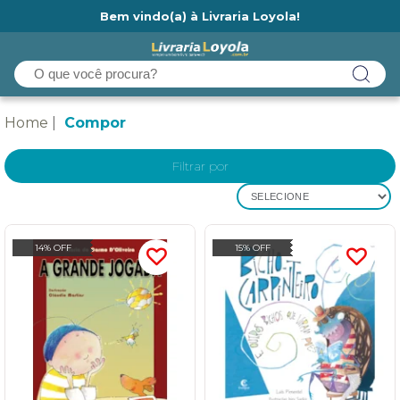
Bem vindo(a) à Livraria Loyola!
Ainda não tem cadastro na Livraria Loyola?
Home
Compor
Filtrar por
SELECIONE
14% OFF
15% OFF