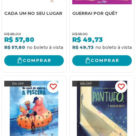
CADA UM NO SEU LUGAR
GUERRA! POR QUÊ?
R$
68,00
R$
58,50
R$
57,80
R$
49,73
R$ 57,80
R$ 49,73
COMPRAR
COMPRAR
15% OFF
15% OFF