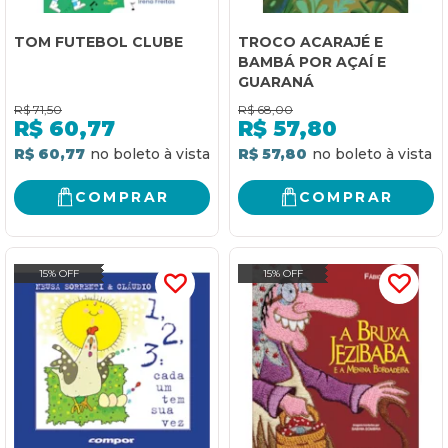
TOM FUTEBOL CLUBE
TROCO ACARAJÉ E
BAMBÁ POR AÇAÍ E
GUARANÁ
R$
71,50
R$
68,00
R$
60,77
R$
57,80
R$ 60,77
R$ 57,80
COMPRAR
COMPRAR
15% OFF
15% OFF