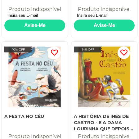
Produto Indisponível
Produto Indisponível
10% OFF
14% OFF
A FESTA NO CÉU
A HISTÓRIA DE INÊS DE
CASTRO - E A DAMA
LOURINHA QUE DEPOIS
DE MORTA VIROU
Produto Indisponível
Produto Indisponível