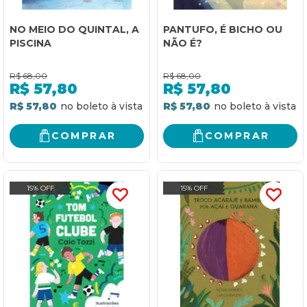
NO MEIO DO QUINTAL, A
PANTUFO, É BICHO OU
PISCINA
NÃO É?
R$
68,00
R$
68,00
R$
57,80
R$
57,80
R$ 57,80
R$ 57,80
COMPRAR
COMPRAR
15% OFF
15% OFF