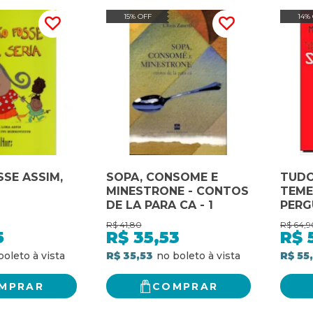
15% OFF
14%
SSE ASSIM,
SOPA, CONSOME E
TUDO
MINESTRONE - CONTOS
TEME
DE LA PARA CA - 1
PERG
PREC
R$
41,80
R$
64,9
SOBRE
5
R$
35,53
R$
R$ 35,53
R$ 55
MPRAR
COMPRAR