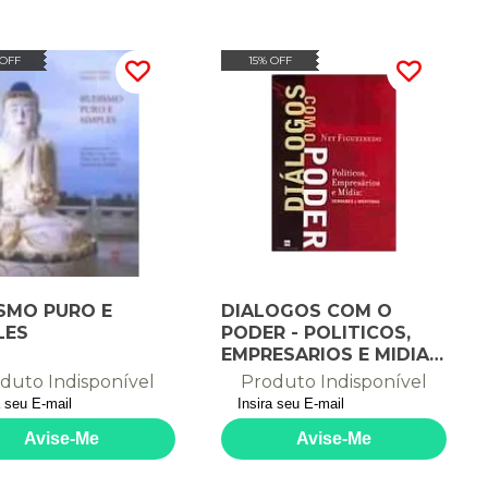
 OFF
15% OFF
SMO PURO E
DIALOGOS COM O
LES
PODER - POLITICOS,
EMPRESARIOS E MIDIA
VERDADES E MENTIRA -
duto Indisponível
Produto Indisponível
1