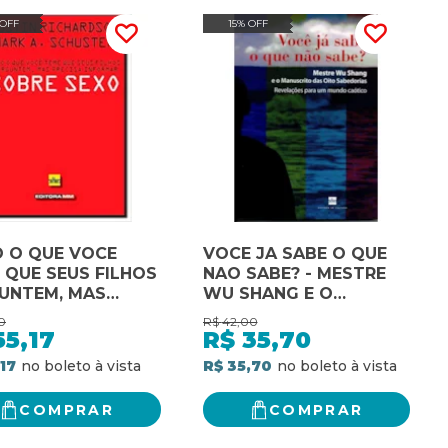
 OFF
15% OFF
 O QUE VOCE
VOCE JA SABE O QUE
 QUE SEUS FILHOS
NAO SABE? - MESTRE
UNTEM, MAS
WU SHANG E O
ISA INFORMAR
MANUSCRITO DAS 8
0
R$
42,00
 - 1
SABEDOR - 1
55,17
R$
35,70
,17
R$ 35,70
COMPRAR
COMPRAR