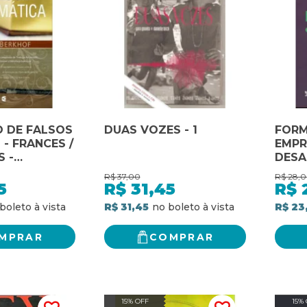
O DE FALSOS
DUAS VOZES - 1
FORM
- FRANCES /
EMPR
 -
DESA
 / FRANCES
DECA
R$
37,00
R$
28,
SUPE 
5
R$
31,45
R$
R$ 31,45
R$ 23
MPRAR
COMPRAR
15% OFF
15%