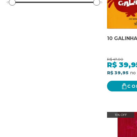
10 GALINH
R$
47,00
R$
39,9
R$ 39,95
CO
15% OFF