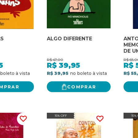
AS
ALGO DIFERENTE
ANTO
MEMO
DE U
ANOS 
R$
47,00
R$
65,0
5
R$
39,95
R$
R$ 39,95
R$ 55
MPRAR
COMPRAR
15% OFF
15%