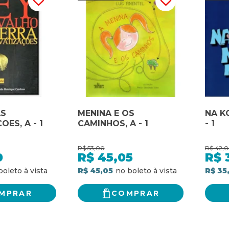
AS
MENINA E OS
NA K
OES, A - 1
CAMINHOS, A - 1
- 1
R$
53,00
R$
42,
0
R$
45,05
R$
R$ 45,05
R$ 35
MPRAR
COMPRAR