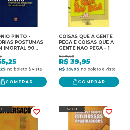
NIO PINTO -
COISAS QUE A GENTE
RIAS POSTUMAS
PEGA E COISAS QUE A
M IMORTAL 90
GENTE NAO PEGA - 1
DE PAIXAO - 1
0
R$
47,00
55,25
R$
39,95
,25
R$ 39,95
COMPRAR
COMPRAR
 OFF
15% OFF