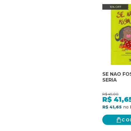
15% OFF
SE NAO FO
SERIA
R$
49,00
R$
41,6
R$ 41,65
CO