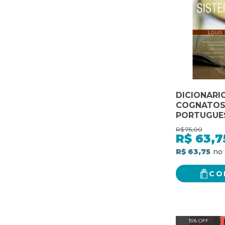
DICIONARI
COGNATOS 
PORTUGUES
PORTUGUES
R$
75,00
- 1
R$
63,7
R$ 63,75
CO
15% OFF