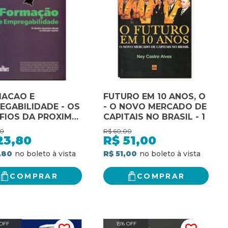
ACAO E
FUTURO EM 10 ANOS, O
EGABILIDADE - OS
- O NOVO MERCADO DE
FIOS DA PROXIMA
CAPITAIS NO BRASIL - 1
DA NA EDUCACAO
00
R$
60,00
- 1
23,80
R$
51,00
,80
R$ 51,00
COMPRAR
COMPRAR
 OFF
15% OFF