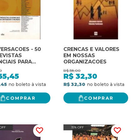
ERSACOES - 50
CRENCAS E VALORES
EVISTAS
EM NOSSAS
NCIAIS PARA
ORGANIZACOES
NDER O MUNDO - 1
0
R$
38,00
65,45
R$
32,30
,45
R$ 32,30
COMPRAR
COMPRAR
 OFF
15% OFF