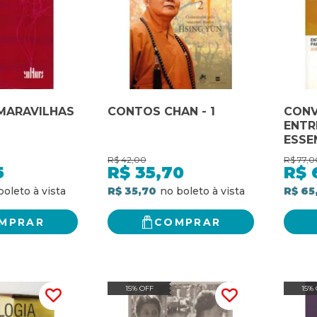
MARAVILHAS
CONTOS CHAN - 1
CONV
ENTR
ESSE
ENTE
R$
42,00
R$
77,0
5
R$
35,70
R$
R$ 35,70
R$ 65
MPRAR
COMPRAR
15% OFF
15%