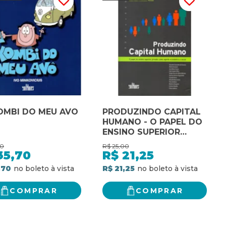
OMBI DO MEU AVO
PRODUZINDO CAPITAL
HUMANO - O PAPEL DO
ENSINO SUPERIOR
PRIVADO COMO
00
R$
25,00
AGENTE - 1
35,70
R$
21,25
,70
R$ 21,25
COMPRAR
COMPRAR