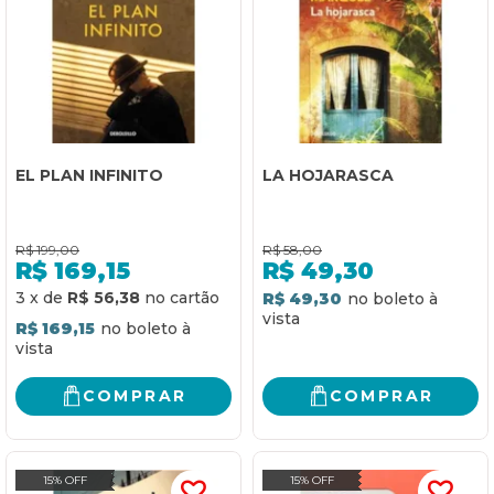
EL PLAN INFINITO
LA HOJARASCA
R$
199,00
R$
58,00
R$
169,15
R$
49,30
3
x
de
R$ 56,38
R$ 49,30
R$ 169,15
COMPRAR
COMPRAR
15% OFF
15% OFF