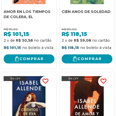
AMOR EN LOS TIEMPOS
CIEN ANOS DE SOLEDAD
DE COLERA, EL
R$
119,00
R$
139,00
R$
101,15
R$
118,15
2
x
de
R$ 50,58
2
x
de
R$ 59,08
R$ 101,15
R$ 118,15
COMPRAR
COMPRAR
15% OFF
15% OFF