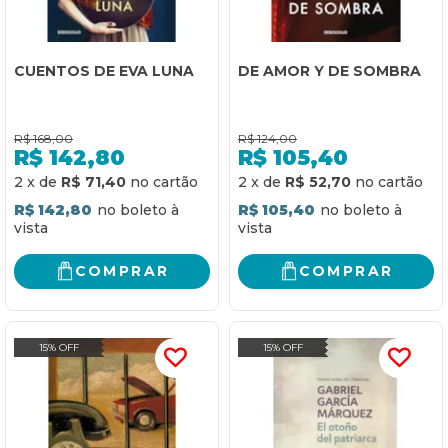
CUENTOS DE EVA LUNA
DE AMOR Y DE SOMBRA
R$
168,00
R$
124,00
R$
142,80
R$
105,40
2
x
de
R$ 71,40
2
x
de
R$ 52,70
R$ 142,80
R$ 105,40
COMPRAR
COMPRAR
15% OFF
15% OFF