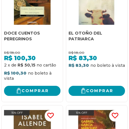
DOCE CUENTOS
EL OTOÑO DEL
PEREGRINOS
PATRIARCA
R$
118,00
R$
98,00
R$
100,30
R$
83,30
2
x
de
R$ 50,15
R$ 83,30
R$ 100,30
COMPRAR
COMPRAR
15% OFF
15% OFF