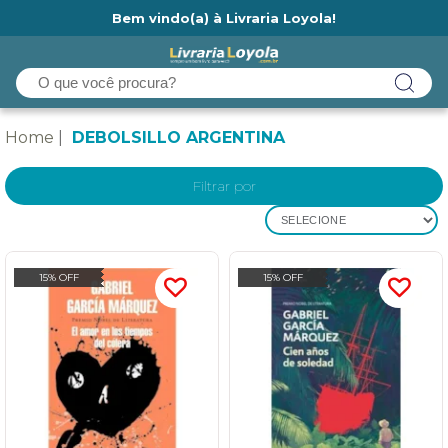
Bem vindo(a) à Livraria Loyola!
Ainda não tem cadastro na Livraria Loyola?
Home
DEBOLSILLO ARGENTINA
Filtrar por
SELECIONE
15% OFF
15% OFF