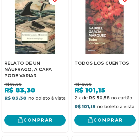
RELATO DE UN
TODOS LOS CUENTOS
NÁUFRAGO, A CAPA
PODE VARIAR
R$
98,00
R$
119,00
R$
83,30
R$
101,15
2
x
de
R$ 50,58
R$ 83,30
R$ 101,15
COMPRAR
COMPRAR