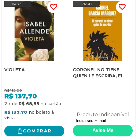
15% OFF
15% OFF
VIOLETA
CORONEL NO TIENE
QUIEN LE ESCRIBA, EL
R$
162,00
R$
137,70
2
x
de
R$ 68,85
R$ 137,70
Produto Indisponível
COMPRAR