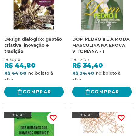
Design dialógico: gestão
DOM PEDRO II E A MODA
criativa, inovação e
MASCULINA NA EPOCA
tradição
VITORIANA - 1
R$
56,00
R$
43,00
R$
44,80
R$
34,40
R$ 44,80
R$ 34,40
COMPRAR
COMPRAR
20% OFF
20% OFF