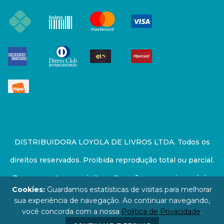
DISTRIBUIDORA LOYOLA DE LIVROS LTDA. Todos os
direitos reservados. Proibida reprodução total ou parcial.
Preços e estoque sujeito a alterações sem aviso prévio.
Cookies:
Guardamos estatísticas de visitas para melhorar
67.946.814/0001-94 - LOJA - Rua Senador Feijó - São
sua experiência de navegação. Ao continuar navegando,
você concorda com a nossa
Política de Privacidade
.
Paulo / SP - CEP: 01006-000