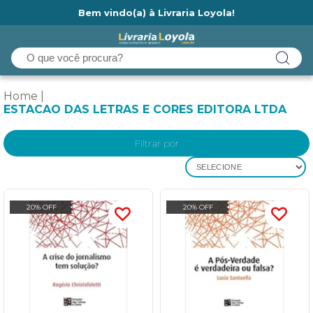
Bem vindo(a) à Livraria Loyola!
Ainda não tem cadastro na Livraria Loyola?
Home
ESTACAO DAS LETRAS E CORES EDITORA LTDA
Filtrar por
SELECIONE
20% OFF
20% OFF