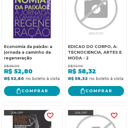
Economia da paixão: a
EDICAO DO CORPO, A:
jornada a caminho da
TECNOCIENCIA, ARTES E
regeneração
MODA - 2
R$
66,00
R$
72,90
R$
52,80
R$
58,32
R$ 52,80
R$ 58,32
COMPRAR
COMPRAR
20% OFF
20% OFF