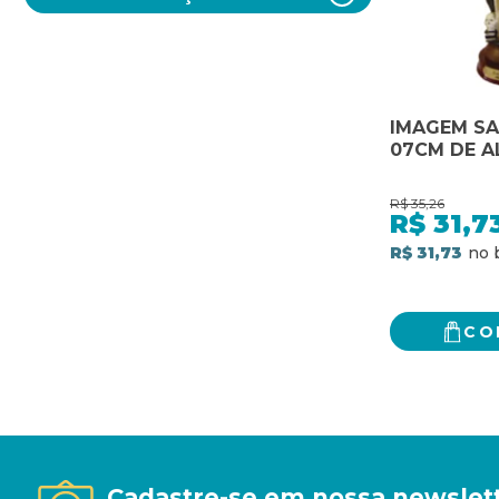
IMAGEM SA
07CM DE A
R$
35,26
R$
31,7
R$ 31,73
CO
Cadastre-se em nossa newslet