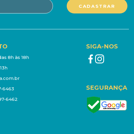
TO
SIGA-NOS
as 8h às 18h
13h
a.com.br
SEGURANÇA
7-6463
097-6462