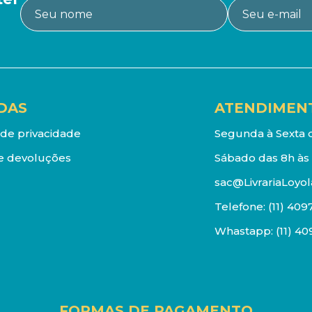
DAS
ATENDIMEN
a de privacidade
Segunda à Sexta d
e devoluções
Sábado das 8h às 
sac@LivrariaLoyol
Telefone:
(11) 409
Whastapp:
(11) 4
FORMAS DE PAGAMENTO