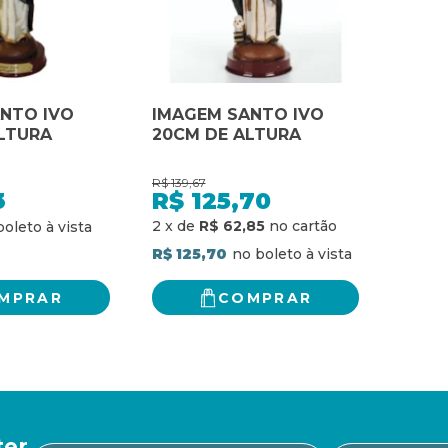
NTO IVO
IMAGEM SANTO IVO
LTURA
20CM DE ALTURA
R$
139,67
3
R$
125,70
2
x
de
R$ 62,85
R$ 125,70
MPRAR
COMPRAR
ter