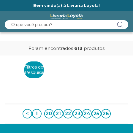
Bem vindo(a) à Livraria Loyola!
Ainda não tem cadastro na Livraria Loyola?
Foram encontrados
613
produtos
Filtros de
Pesquisa
<
1
...
20
21
22
23
24
25
26