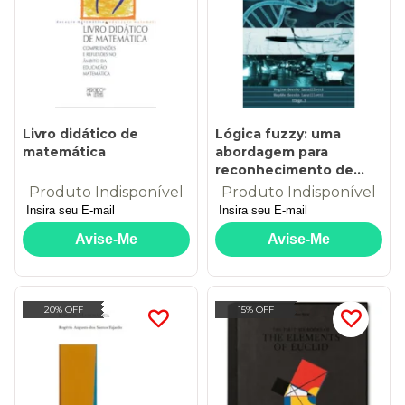
Livro didático de
Lógica fuzzy: uma
matemática
abordagem para
reconhecimento de
padrão
Produto Indisponível
Produto Indisponível
20% OFF
15% OFF