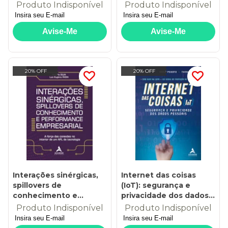
descomplicada
Produto Indisponível
Produto Indisponível
20% OFF
20% OFF
Interações sinérgicas,
Internet das coisas
spillovers de
(IoT): segurança e
conhecimento e
privacidade dos dados
performance
pessoais
Produto Indisponível
Produto Indisponível
empresarial: a força das
conexões no interior de