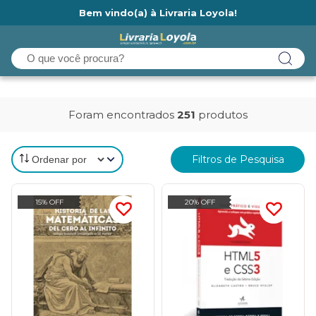
Bem vindo(a) à Livraria Loyola!
Ainda não tem cadastro na Livraria Loyola?
Foram encontrados
251
produtos
Filtros de Pesquisa
15% OFF
20% OFF