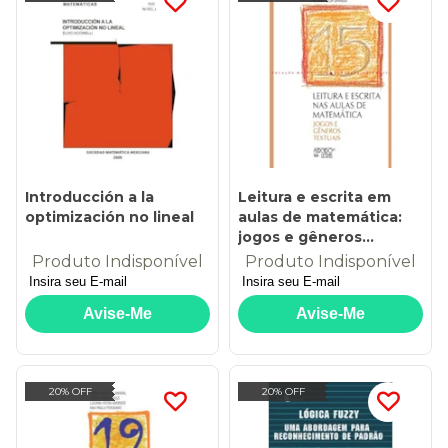
Introducción a la
Leitura e escrita em
optimización no lineal
aulas de matemática:
jogos e gêneros
textuais
Produto Indisponível
Produto Indisponível
20% OFF
20% OFF