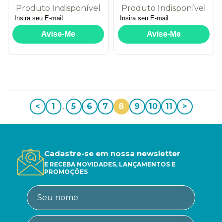
Learn, Keras &
Produto Indisponível
Produto Indisponível
TensorFlow: conceitos,
ferramentas e técnicas
para a construção de
sistemas inteligentes
<
1
...
5
6
7
8
9
10
11
>
Cadastre-se em nossa newsletter
E RECEBA NOVIDADES, LANÇAMENTOS E
PROMOÇÕES