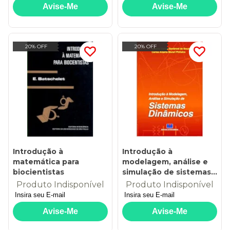
um APL de tecnologia
20% OFF
20% OFF
Introdução à
Introdução à
matemática para
modelagem, análise e
biocientistas
simulação de sistemas
dinâmicos
Produto Indisponível
Produto Indisponível