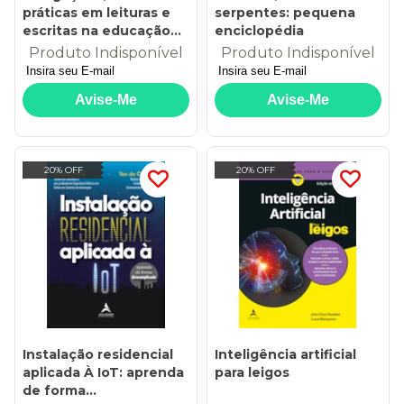
práticas em leituras e
serpentes: pequena
escritas na educação
enciclopédia
matemática
Produto Indisponível
Produto Indisponível
20% OFF
20% OFF
Instalação residencial
Inteligência artificial
aplicada À IoT: aprenda
para leigos
de forma