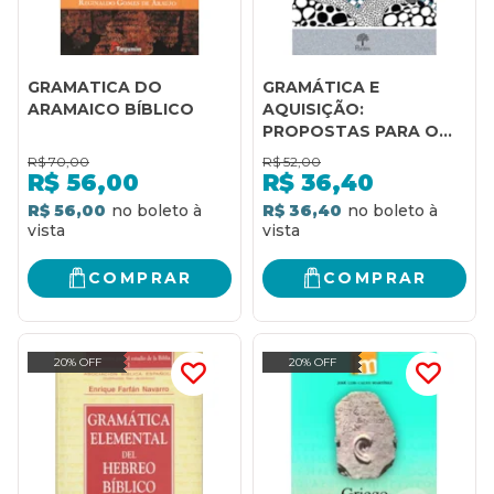
GRAMATICA DO
GRAMÁTICA E
ARAMAICO BÍBLICO
AQUISIÇÃO:
PROPOSTAS PARA O
PROFESSOR DA
R$
70,00
R$
52,00
EDUCAÇÃO BÁSICA
R$
56,00
R$
36,40
R$ 56,00
R$ 36,40
COMPRAR
COMPRAR
20% OFF
20% OFF