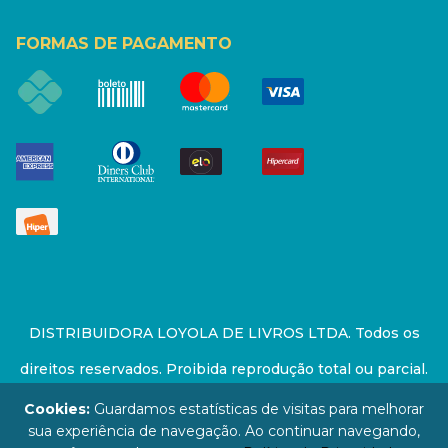
FORMAS DE PAGAMENTO
DISTRIBUIDORA LOYOLA DE LIVROS LTDA. Todos os
direitos reservados. Proibida reprodução total ou parcial.
Preços e estoque sujeito a alterações sem aviso prévio.
Cookies:
Guardamos estatísticas de visitas para melhorar
sua experiência de navegação. Ao continuar navegando,
67.946.814/0001-94 - LOJA - Rua Senador Feijó - São