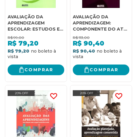
AVALIAÇÃO DA
AVALIAÇÃO DA
APRENDIZAGEM
APRENDIZAGEM:
ESCOLAR: ESTUDOS E
COMPONENTE DO ATO
PROPOSIÇÕES
PEDAGÓGICO
R$
99,00
R$
113,00
R$
79,20
R$
90,40
R$ 79,20
R$ 90,40
COMPRAR
COMPRAR
20% OFF
20% OFF