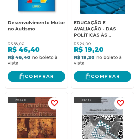
Desenvolvimento Motor
EDUCAÇÃO E
no Autismo
AVALIAÇÃO - DAS
POLÍTICAS ÀS
PRÁTICAS
R$
58,00
R$
24,00
R$
46,40
R$
19,20
R$ 46,40
R$ 19,20
COMPRAR
COMPRAR
20% OFF
30% OFF