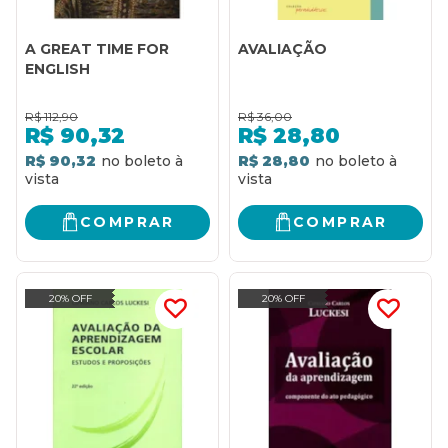
A GREAT TIME FOR
AVALIAÇÃO
ENGLISH
R$
112,90
R$
36,00
R$
90,32
R$
28,80
R$ 90,32
R$ 28,80
COMPRAR
COMPRAR
20% OFF
20% OFF