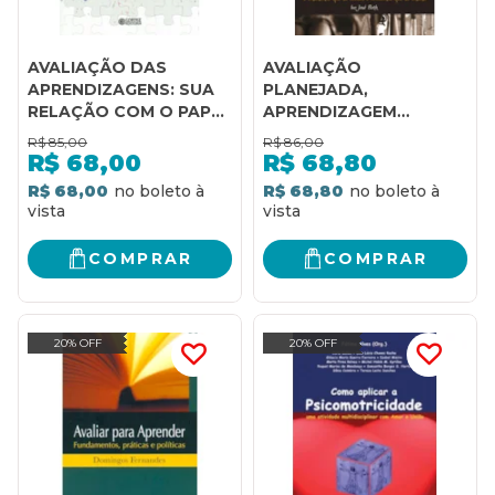
AVALIAÇÃO DAS
AVALIAÇÃO
APRENDIZAGENS: SUA
PLANEJADA,
RELAÇÃO COM O PAPEL
APRENDIZAGEM
SOCIAL DA ESCOLA
CONSENTIDA:: É
R$
85,00
R$
86,00
ENSINANDO QUE SE
R$
68,00
R$
68,80
AVALIA, É AVALIANDO
R$ 68,00
R$ 68,80
QUE SE ENSINA
COMPRAR
COMPRAR
20% OFF
20% OFF