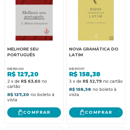
MELHORE SEU
NOVA GRAMÁTICA DO
PORTUGUÊS
LATIM
R$
159,00
R$
197,97
R$
127,20
R$
158,38
2
x
de
R$ 63,60
3
x
de
R$ 52,79
R$ 158,38
R$ 127,20
COMPRAR
COMPRAR