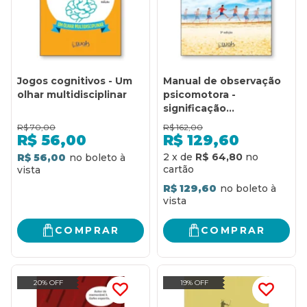
Jogos cognitivos - Um
Manual de observação
olhar multidisciplinar
psicomotora -
significação
psiconeurológica
R$
70,00
R$
162,00
R$
56,00
R$
129,60
2
x
de
R$ 64,80
R$ 56,00
R$ 129,60
COMPRAR
COMPRAR
20% OFF
19% OFF