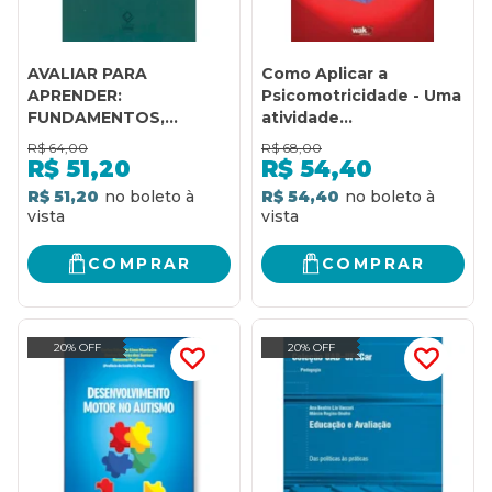
AVALIAR PARA
Como Aplicar a
APRENDER:
Psicomotricidade - Uma
FUNDAMENTOS,
atividade
PRÁTICA E POLÍTICAS
multidisciplinar com
R$
64,00
R$
68,00
amor e união
R$
51,20
R$
54,40
R$ 51,20
R$ 54,40
COMPRAR
COMPRAR
20% OFF
20% OFF