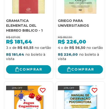
GRAMATICA
GRIEGO PARA
ELEMENTAL DEL
UNIVERSITARIOS
HEBREO BIBLICO - 1
R$
227,05
R$
282,50
R$
181,64
R$
226,00
3
x
de
R$ 60,55
4
x
de
R$ 56,50
R$ 181,64
R$ 226,00
COMPRAR
COMPRAR
20% OFF
20% OFF