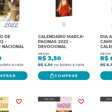
O DE
CALENDARIO MARCA-
DIA 
2 -
PAGINAS 2022 -
CAMI
 NACIONAL
DEVOCIONAL
CALE
SAN
R$
5,00
R$
7,50
0
R$
3,50
R$
R$ 3,50
R$ 6,
MPRAR
COMPRAR
15% OFF
15%