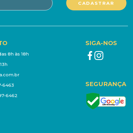
TO
SIGA-NOS
as 8h às 18h
13h
a.com.br
SEGURANÇA
7-6463
097-6462