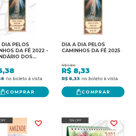
A DIA PELOS
DIA A DIA PELOS
NHOS DA FÉ 2022 -
CAMINHOS DA FÉ 2025
NDÁRIO DOS
TOS
R$
9,80
6,38
R$
8,33
38
R$ 8,33
COMPRAR
COMPRAR
 OFF
15% OFF