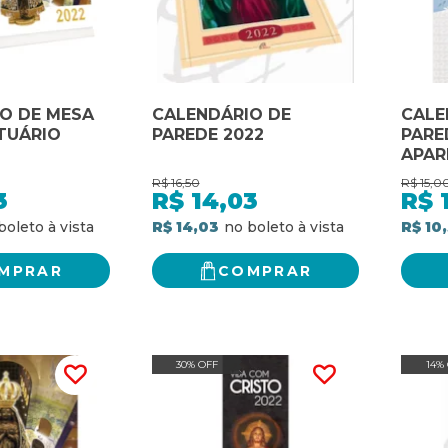
O DE MESA
CALENDÁRIO DE
CALE
NTUÁRIO
PAREDE 2022
PARE
APAR
R$
16,50
R$
15,0
3
R$
14,03
R$
R$ 14,03
R$ 10
MPRAR
COMPRAR
30% OFF
14%