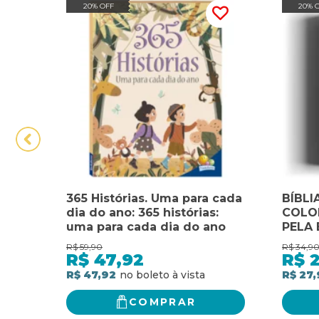
20% OFF
20% 
365 Histórias. Uma para cada
BÍBLI
dia do ano: 365 histórias:
COLO
uma para cada dia do ano
PELA 
CADA
R$
59,90
R$
34,9
R$
47,92
R$
R$ 47,92
R$ 27,
COMPRAR