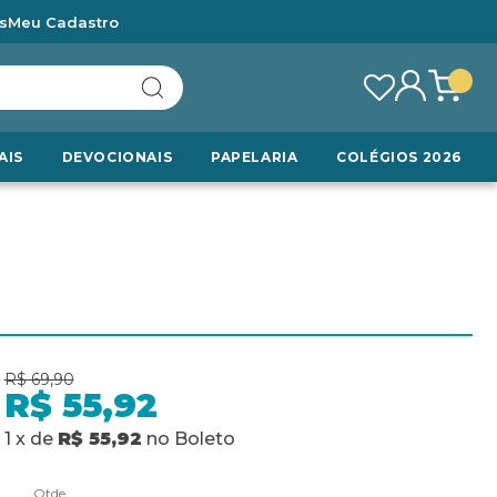
s
Meu Cadastro
AIS
DEVOCIONAIS
PAPELARIA
COLÉGIOS 2026
R$ 69,90
R$ 55,92
1
x
de
R$ 55,92
no
Boleto
Qtde.