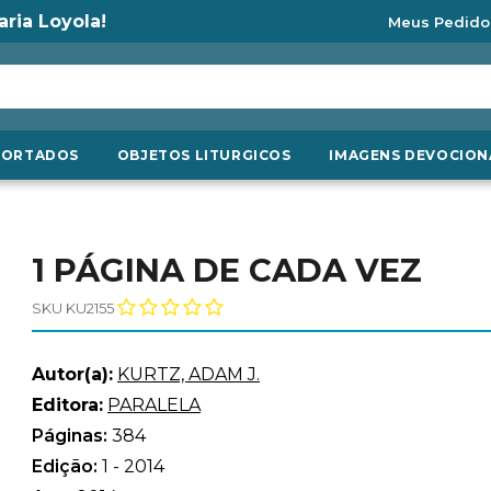
aria Loyola!
Meus Pedido
PORTADOS
OBJETOS LITURGICOS
IMAGENS DEVOCION
1 PÁGINA DE CADA VEZ
SKU KU2155
Autor(a):
KURTZ, ADAM J.
Editora:
PARALELA
Páginas:
384
Edição:
1 - 2014