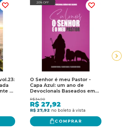
20% OFF
20
ol.23:
O Senhor é meu Pastor -
OUT
Cada
Capa Azul: um ano de
VEZ
nte -
Devocionais Baseados em
nal
Cada um dos 150 Salmos:
R$
34,90
R$
69,
Uma
Um ano de devocionais
R$
27,92
R$
ia do
baseados em cada um dos
R$ 27,92
R$ 5
150 salmos
COMPRAR