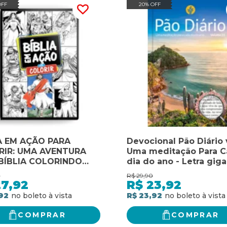
OFF
20% OFF
A EM AÇÃO PARA
Devocional Pão Diário v
RIR: UMA AVENTURA
Uma meditação Para 
BÍBLIA COLORINDO
dia do ano - Letra giga
 PÁGINA
Paisagem - O Devocio
0
R$
29,90
mais lido no mundo: 
27,92
R$
23,92
meditação para cada d
92
R$ 23,92
ano - letra gigante -
paisagem
COMPRAR
COMPRAR