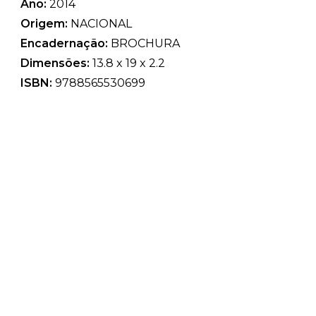
Ano:
2014
Origem:
NACIONAL
Encadernação:
BROCHURA
Dimensões:
13.8 x 19 x 2.2
ISBN:
9788565530699