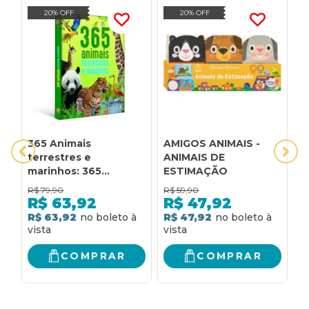
20% OFF
20% OFF
365 Animais
AMIGOS ANIMAIS -
A
terrestres e
ANIMAIS DE
A
marinhos: 365
ESTIMAÇÃO
Animais terrestres e
R$
79,90
R$
59,90
R
marinhos
R$
63,92
R$
47,92
R$ 63,92
R$ 47,92
R
COMPRAR
COMPRAR