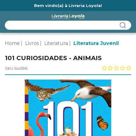
Bem vindo(a) à Livraria Loyola!
Ainda não tem cadastro na Livraria Loyola?
Home
Livros
Literatura
Literatura Juvenil
101 CURIOSIDADES - ANIMAIS
SKU 144596