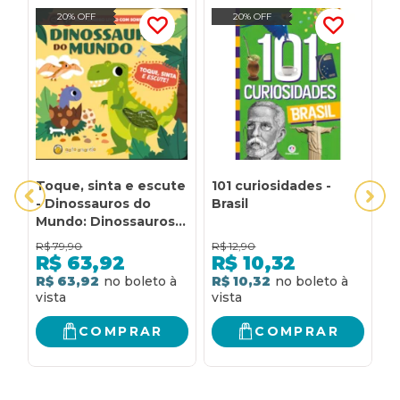
20% OFF
20% OFF
Toque, sinta e escute
101 curiosidades -
1
- Dinossauros do
Brasil
F
Mundo: Dinossauros
do Mundo
R$
79,90
R$
12,90
R
R$
63,92
R$
10,32
R$ 63,92
R$ 10,32
R
COMPRAR
COMPRAR