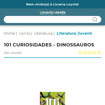
Bem vindo(a) à Livraria Loyola!
Ainda não tem cadastro na Livraria Loyola?
Home
Livros
Literatura
Literatura Juvenil
101 CURIOSIDADES - DINOSSAUROS
SKU 144063