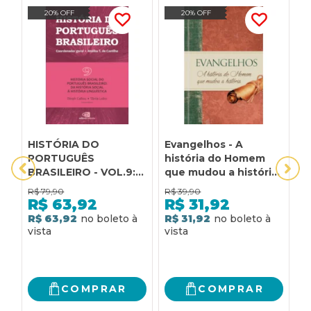
20% OFF
20% OFF
HISTÓRIA DO
Evangelhos - A
H
PORTUGUÊS
história do Homem
P
BRASILEIRO - VOL.9:
que mudou a história:
B
HISTÓRIA SOCIAL DO
A história do homem
D
R$
79,90
R$
39,90
R
PORTUGUÊS
que mudou a história
P
R$
63,92
R$
31,92
BRASILEIRO: DA
H
R$ 63,92
R$ 31,92
R
HISTÓRIA SOCIAL À
L
HISTÓRIA
H
LINGUÍSTICA
COMPRAR
COMPRAR