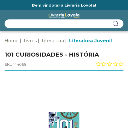
Bem vindo(a) à Livraria Loyola!
Ainda não tem cadastro na Livraria Loyola?
Home
Livros
Literatura
Literatura Juvenil
101 CURIOSIDADES - HISTÓRIA
SKU 144068