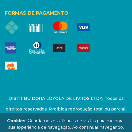
FORMAS DE PAGAMENTO
DISTRIBUIDORA LOYOLA DE LIVROS LTDA. Todos os
direitos reservados. Proibida reprodução total ou parcial.
Preços e estoque sujeito a alterações sem aviso prévio.
Cookies:
Guardamos estatísticas de visitas para melhorar
sua experiência de navegação. Ao continuar navegando,
67.946.814/0001-94 - LOJA - Rua Senador Feijó - São