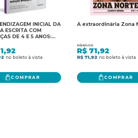
ENDIZAGEM INICIAL DA
A extraordinária Zona 
A ESCRITA COM
ÇAS DE 4 E 5 ANOS:
AÇÕES PEDAGÓGICAS
0
R$
89,90
1,92
R$
71,92
92
R$ 71,92
COMPRAR
COMPRAR