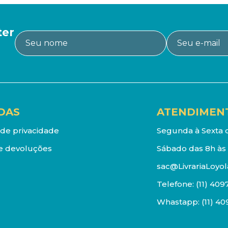
ter
DAS
ATENDIMEN
a de privacidade
Segunda à Sexta d
e devoluções
Sábado das 8h às 
sac@LivrariaLoyol
Telefone:
(11) 409
Whastapp:
(11) 4