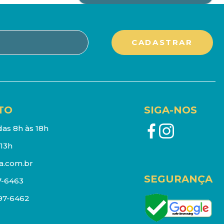
TO
SIGA-NOS
as 8h às 18h
13h
a.com.br
SEGURANÇA
7-6463
097-6462