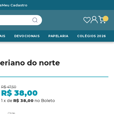
s
Meu Cadastro
AIS
DEVOCIONAIS
PAPELARIA
COLÉGIOS 2026
teriano do norte
R$ 47,50
R$ 38,00
1
x
de
R$ 38,00
no
Boleto
Qtde.