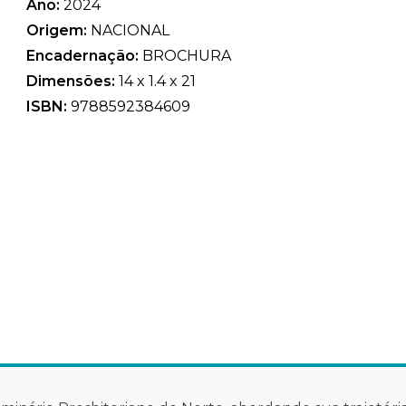
Ano:
2024
Origem:
NACIONAL
Encadernação:
BROCHURA
Dimensões:
14 x 1.4 x 21
ISBN:
9788592384609