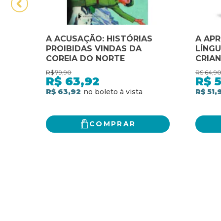
A ACUSAÇÃO: HISTÓRIAS
A APR
PROIBIDAS VINDAS DA
LÍNGU
COREIA DO NORTE
CRIAN
MEDI
R$
79,90
R$
64,9
R$
63,92
R$
5
R$ 63,92
R$ 51,
COMPRAR