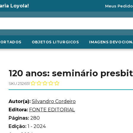
aria Loyola!
Meus Pedido
PORTADOS
OBJETOS LITURGICOS
IMAGENS DEVOCION
120 anos: seminário presbi
SKU 252651
Autor(a):
Silvandro Cordeiro
Editora:
FONTE EDITORIAL
Páginas:
280
Edição:
1 - 2024