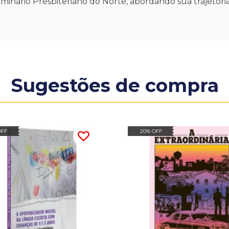
ário Presbiteriano do Norte, abordando sua trajetória,
Sugestões de compra
OFF
20% OFF