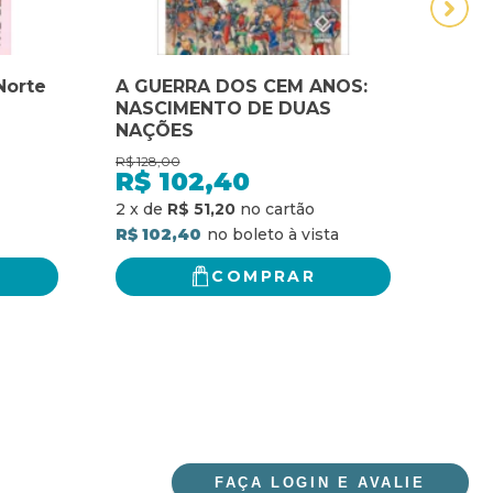
Norte
A GUERRA DOS CEM ANOS:
A H
NASCIMENTO DE DUAS
TRU
NAÇÕES
NOR
R$
128,00
R$
19,
R$
102,40
R$
R$ 15
2
x
de
R$ 51,20
R$ 102,40
COMPRAR
FAÇA LOGIN E AVALIE