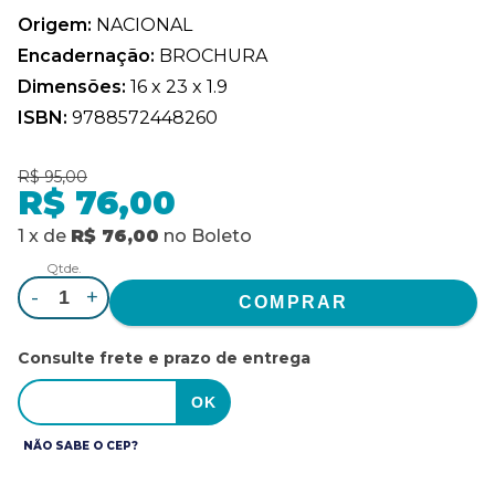
Origem:
NACIONAL
Encadernação:
BROCHURA
Dimensões:
16 x 23 x 1.9
ISBN:
9788572448260
R$ 95,00
R$ 76,00
1
x
de
R$ 76,00
no
Boleto
Qtde.
-
+
Consulte frete e prazo de entrega
NÃO SABE O CEP?