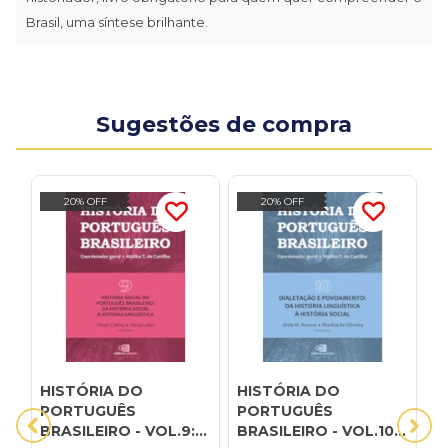
Brasil, uma síntese brilhante.
Sugestões de compra
20% OFF
20% OFF
HISTÓRIA DO
HISTÓRIA DO
H
PORTUGUÊS
PORTUGUÊS
P
BRASILEIRO - VOL.9:
BRASILEIRO - VOL.10:
B