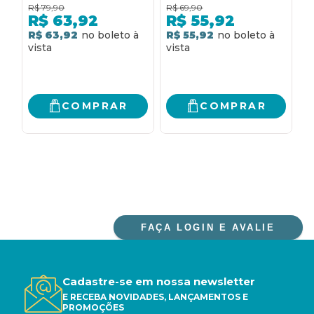
HISTÓRIA SOCIAL DO
DIALETAÇÃO E
H
R$
79,90
R$
69,90
R
PORTUGUÊS
POVOAMENTO: DA
D
R$
63,92
R$
55,92
BRASILEIRO: DA
HISTÓRIA
B
R$ 63,92
R$ 55,92
R
HISTÓRIA SOCIAL À
LINGUÍSTICA À
HISTÓRIA
HISTÓRIA SOCIAL
LINGUÍSTICA
COMPRAR
COMPRAR
FAÇA LOGIN E AVALIE
Cadastre-se em nossa newsletter
E RECEBA NOVIDADES, LANÇAMENTOS E
PROMOÇÕES