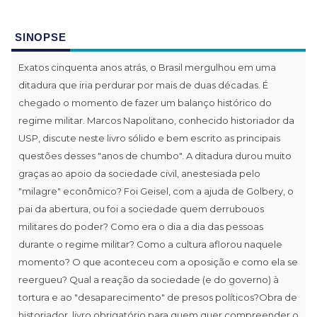
SINOPSE
Exatos cinquenta anos atrás, o Brasil mergulhou em uma
ditadura que iria perdurar por mais de duas décadas. É
chegado o momento de fazer um balanço histórico do
regime militar. Marcos Napolitano, conhecido historiador da
USP, discute neste livro sólido e bem escrito as principais
questões desses "anos de chumbo". A ditadura durou muito
graças ao apoio da sociedade civil, anestesiada pelo
"milagre" econômico? Foi Geisel, com a ajuda de Golbery, o
pai da abertura, ou foi a sociedade quem derrubouos
militares do poder? Como era o dia a dia das pessoas
durante o regime militar? Como a cultura aflorou naquele
momento? O que aconteceu com a oposição e como ela se
reergueu? Qual a reação da sociedade (e do governo) à
tortura e ao "desaparecimento" de presos políticos?Obra de
historiador, livro obrigatório para quem quer compreender o