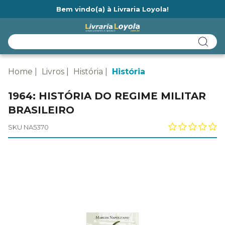
Bem vindo(a) à Livraria Loyola!
Ainda não tem cadastro na Livraria Loyola?
Home
Livros
História
História
1964: HISTÓRIA DO REGIME MILITAR
BRASILEIRO
SKU NA5370