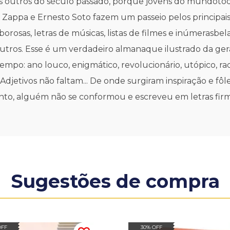
os outros do século passado, porque jovens do mundotod
ina Zappa e Ernesto Soto fazem um passeio pelos principa
orosas, letras de músicas, listas de filmes e inúmerasbel
utros. Esse é um verdadeiro almanaque ilustrado da ge
mpo: ano louco, enigmático, revolucionário, utópico, radi
. Adjetivos não faltam... De onde surgiram inspiração e
 alguém não se conformou e escreveu em letras firmes 
Sugestões de compra
OFF
30% OFF