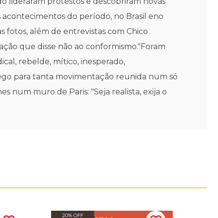
o lideraram protestos e descobriram novas
is acontecimentos do período, no Brasil eno
as fotos, além de entrevistas com Chico
ração que disse não ao conformismo."Foram
cal, rebelde, mítico, inesperado,
 fôlego para tanta movimentação reunida num só
num muro de Paris: "Seja realista, exija o
20% OFF
20