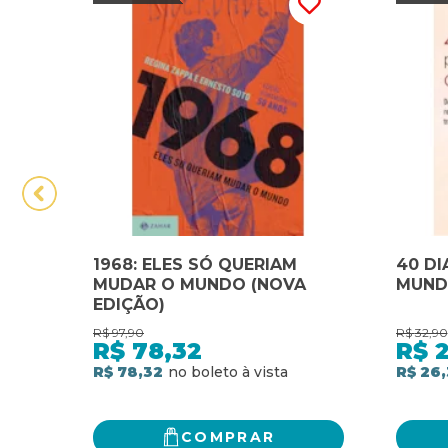
1968: ELES SÓ QUERIAM
40 DI
MUDAR O MUNDO (NOVA
MUN
EDIÇÃO)
R$
97,90
R$
32,90
R$
78,32
R$
R$ 78,32
R$ 26,
COMPRAR