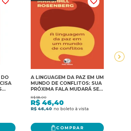
A DO
A LINGUAGEM DA PAZ EM UM
ARR
CISA
MUNDO DE CONFLITOS: SUA
EDI
S
PRÓXIMA FALA MUDARÁ SEU
ATI
ÓRIA
MUNDO
MUDA
R$
58,00
R$
49,
TAL
R$
46,40
R$
R$ 46,40
R$ 3
COMPRAR