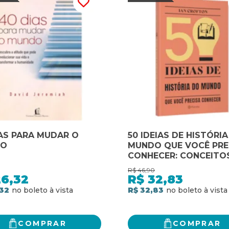
AS PARA MUDAR O
50 IDEIAS DE HISTÓRI
DO
MUNDO QUE VOCÊ PRE
CONHECER: CONCEITO
IMPORTANTES DE HIST
R$
46,90
DO MUNDO DE FORMA
26,32
R$
32,83
RÁPIDA E FÁCIL
32
R$ 32,83
COMPRAR
COMPRAR