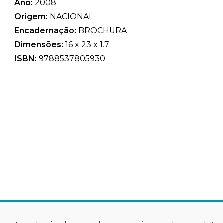
Ano:
2008
Origem:
NACIONAL
Encadernação:
BROCHURA
Dimensões:
16 x 23 x 1.7
ISBN:
9788537805930