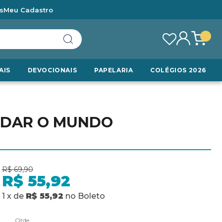
s
Meu Cadastro
AIS
DEVOCIONAIS
PAPELARIA
COLÉGIOS 2026
MUDAR O MUNDO
R$ 69,90
R$ 55,92
1
x
de
R$ 55,92
no
Boleto
Qtde.