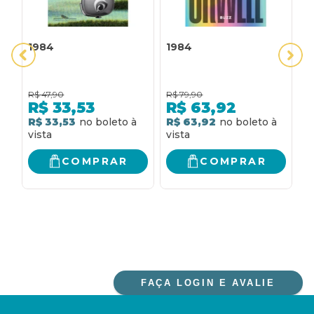
1984
1984
1
R$
47,90
R$
79,90
R
R$
33,53
R$
63,92
R$ 33,53
R$ 63,92
R
COMPRAR
COMPRAR
FAÇA LOGIN E AVALIE