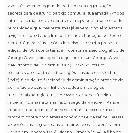
vive até tomar coragem de participar da organização
secreta para destruir o partido com Júlia, sua amada. Ambos
lutam para manter vivo dentro de si a pequena semente de
humanidade que lhes resta, mas já sabem: ninguém escapa
à vigilância do Grande Irmão.Com nova tradução de Pedro
Sette-Câmara e ilustrações de Nelson Provazi, a presente
edição de 1984 conta também com um ensaio biográfico de
George Orwell, bibliografia e guia de leitura.George Orwell,
pseudônimo de Eric Arthur Blair (1903-1950), foi um
romancista, ensaísta e crítico inglês. Nascido em Motihari
(Índia), filho de um funcionário da administração britânica do
comércio de ópio em Bihar, estudou em colégios
tradicionais na Inglaterra. De 1922 a 1927, serviu à Polícia
Imperial Indiana na Birmânia. Em seguida, viveu em Paris e
Londres, lutando não só para se tornar um escritor, mas
também contra problemas econômicos e de saúde. Dessas
experiências surgiram seus primeiros livros: Na penúria em
Paris e em Londres (1933), Dias na Birmânia (1934), A filha do