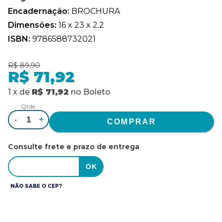
Encadernação:
BROCHURA
Dimensões:
16 x 23 x 2.2
ISBN:
9786588732021
R$ 89,90
R$ 71,92
1
x
de
R$ 71,92
no
Boleto
Qtde.
-
+
Consulte frete e prazo de entrega
NÃO SABE O CEP?