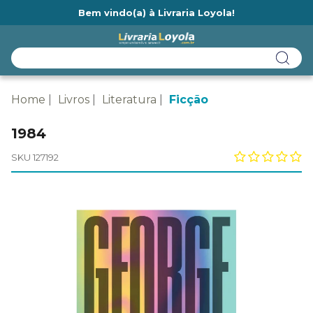
Bem vindo(a) à Livraria Loyola!
Ainda não tem cadastro na Livraria Loyola?
Home
Livros
Literatura
Ficção
1984
SKU 127192