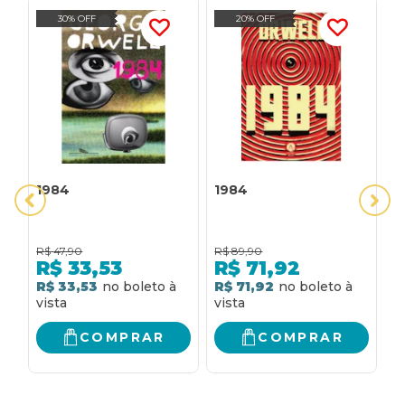
30% OFF
20% OFF
1984
1984
1
R$
47,90
R$
89,90
R
R$
33,53
R$
71,92
R$ 33,53
R$ 71,92
R
COMPRAR
COMPRAR