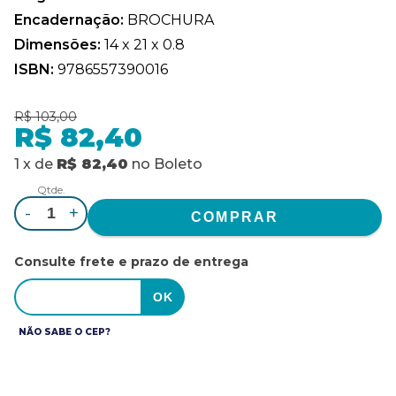
Encadernação:
BROCHURA
Dimensões:
14 x 21 x 0.8
ISBN:
9786557390016
R$ 103,00
R$ 82,40
1
x
de
R$ 82,40
no
Boleto
Qtde.
-
+
Consulte frete e prazo de entrega
NÃO SABE O CEP?