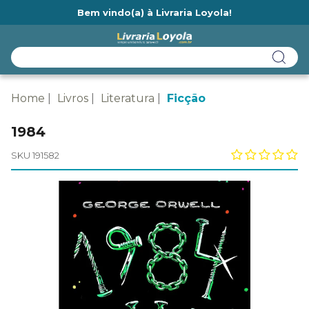
Bem vindo(a) à Livraria Loyola!
Ainda não tem cadastro na Livraria Loyola?
Home
Livros
Literatura
Ficção
1984
SKU 191582