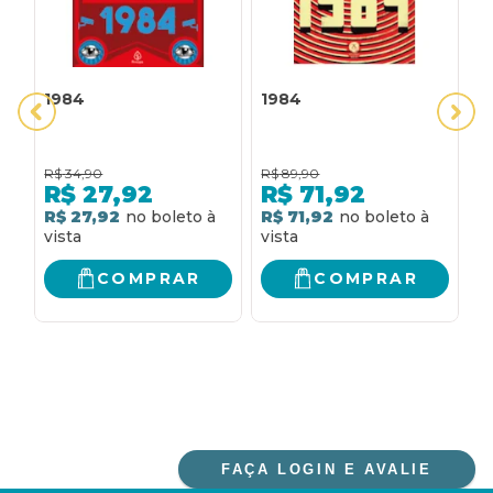
1984
1984
1
R$
34,90
R$
89,90
R
R$
27,92
R$
71,92
R$ 27,92
R$ 71,92
R
COMPRAR
COMPRAR
FAÇA LOGIN E AVALIE