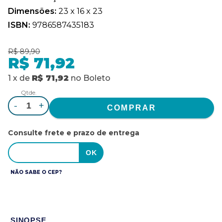
Dimensões:
23 x 16 x 23
ISBN:
9786587435183
R$ 89,90
R$ 71,92
1
x
de
R$ 71,92
no
Boleto
Qtde.
-
+
Consulte frete e prazo de entrega
NÃO SABE O CEP?
SINOPSE