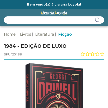
Bem vindo(a) à Livraria Loyola!
Ainda não tem cadastro na Livraria Loyola?
Home
Livros
Literatura
Ficção
1984 - EDIÇÃO DE LUXO
SKU 125488