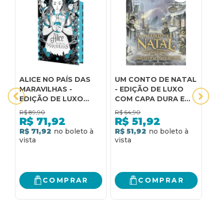
ALICE NO PAÍS DAS
UM CONTO DE NATAL
1
MARAVILHAS -
- EDIÇÃO DE LUXO
B
EDIÇÃO DE LUXO
COM CAPA DURA E
BILÍNGUE: EDIÇÃO
ILUSTRAÇÕES
R$
89,90
R$
64,90
R
PORTUGUÊS E INGLÊS
INTERNAS: EDIÇÃO
R$
71,92
R$
51,92
ILUSTRADA
R$ 71,92
R$ 51,92
R
COMPRAR
COMPRAR