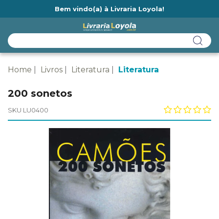
Bem vindo(a) à Livraria Loyola!
Ainda não tem cadastro na Livraria Loyola?
Home
Livros
Literatura
Literatura
200 sonetos
SKU LU0400