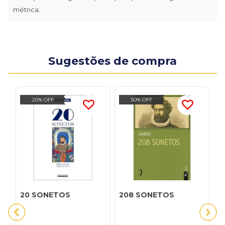
métrica.
Sugestões de compra
20% OFF
50% OFF
20 SONETOS
208 SONETOS
5