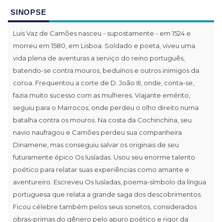
SINOPSE
Luis Vaz de Camões nasceu - supostamente - em 1524 e
morreu em 1580, em Lisboa. Soldado e poeta, viveu uma
vida plena de aventuras a serviço do reino português,
batendo-se contra mouros, beduínos e outros inimigos da
coroa. Frequentou a corte de D. João III, onde, conta-se,
fazia muito sucesso com as mulheres. Viajante emérito,
seguiu para o Marrocos, onde perdeu o olho direito numa
batalha contra os mouros. Na costa da Cochinchina, seu
navio naufragou e Camões perdeu sua companheira
Dinamene, mas conseguiu salvar os originais de seu
futuramente épico Os lusíadas. Usou seu enorme talento
poético para relatar suas experiências como amante e
aventureiro. Escreveu Os lusíadas, poema-símbolo da língua
portuguesa que relata a grande saga dos descobrimentos.
Ficou célebre também pelos seus sonetos, considerados
obras-primas do gênero pelo apuro poético e rigor da