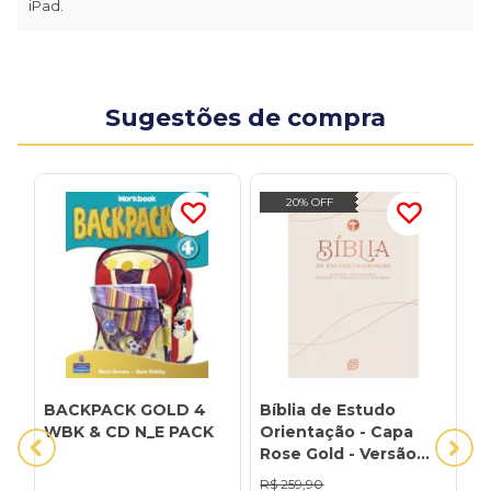
iPad.
Sugestões de compra
20% OFF
BACKPACK GOLD 4
Bíblia de Estudo
B
WBK & CD N_E PACK
Orientação - Capa
R
Rose Gold - Versão
C
NVI 2001 (Nova Versão
(
R$
259,90
R