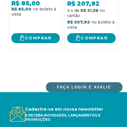
Internacional 2001):
S
R$
85,00
R$
207,92
entenda as conexões,
R
R$ 85,00
R
4
x
de
R$ 51,98
contexto, cronologia
O
e história
B
R$ 207,92
R
C
-
COMPRAR
COMPRAR
2
FAÇA LOGIN E AVALIE
Cadastre-se em nossa newsletter
E RECEBA NOVIDADES, LANÇAMENTOS E
PROMOÇÕES