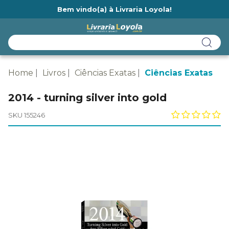
Bem vindo(a) à Livraria Loyola!
Ainda não tem cadastro na Livraria Loyola?
Home
Livros
Ciências Exatas
Ciências Exatas
2014 - turning silver into gold
SKU 155246