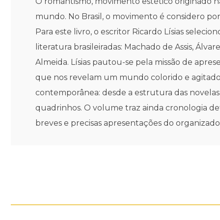
O romantismo, movimento estético originado na E
mundo. No Brasil, o movimento é considero por
Para este livro, o escritor Ricardo Lísias selec
literatura brasileiradas: Machado de Assis, Á
Almeida. Lísias pautou-se pela missão de apres
que nos revelam um mundo colorido e agitado. 
contemporânea: desde a estrutura das novelas t
quadrinhos. O volume traz ainda cronologia de
breves e precisas apresentações do organizado