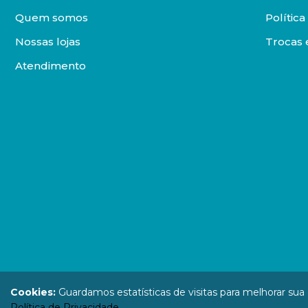
Quem somos
Polític
Nossas lojas
Trocas 
Atendimento
DISTRIBUIDORA LOYOLA DE LIVROS LTDA. Todos os direit
Cookies:
Guardamos estatísticas de visitas para melhorar su
67.946.814
Política de Privacidade
.