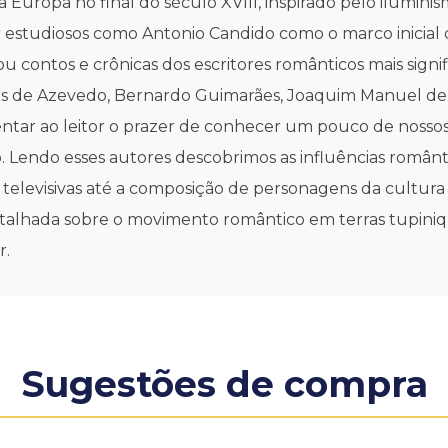
uropa no final do século XVIII, inspirado pelo iluminism
 estudiosos como Antonio Candido como o marco inicial d
ionou contos e crônicas dos escritores românticos mais sig
lvares de Azevedo, Bernardo Guimarães, Joaquim Manuel 
entar ao leitor o prazer de conhecer um pouco de nossos 
Lendo esses autores descobrimos as influências românti
elevisivas até a composição de personagens da cultura 
talhada sobre o movimento romântico em terras tupiniqu
r.
Sugestões de compra