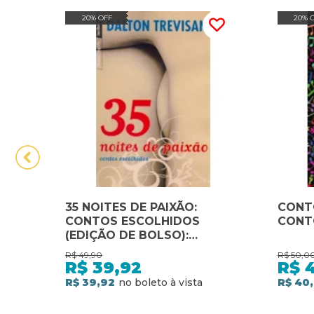
20% OFF
20% 
35 NOITES DE PAIXÃO:
CONTO
CONTOS ESCOLHIDOS
CONT
(EDIÇÃO DE BOLSO):
CONTOS ESCOLHIDOS
R$
49,90
R$
50,0
R$
39,92
R$
R$ 39,92
R$ 40