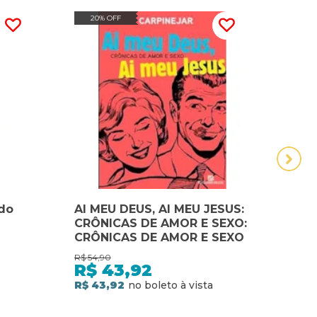
20% OFF
20
 do
AI MEU DEUS, AI MEU JESUS:
AS C
CRÔNICAS DE AMOR E SEXO:
CRÔ
CRÔNICAS DE AMOR E SEXO
I
R$
54,90
R$
99,
R$
43,92
R$
R$ 43,92
R$ 7