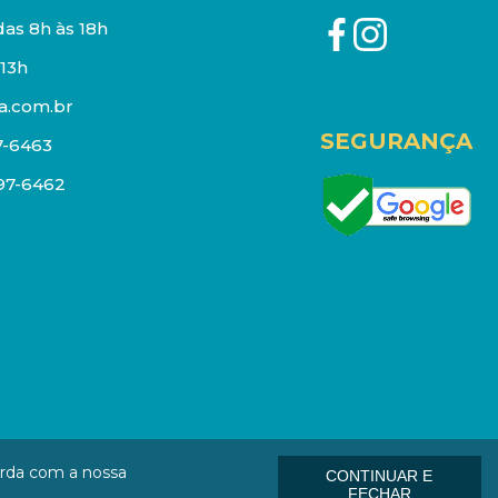
as 8h às 18h
13h
a.com.br
SEGURANÇA
7-6463
097-6462
eços e estoque sujeito a alterações sem aviso prévio.
orda com a nossa
CONTINUAR E
: 01006-000
FECHAR