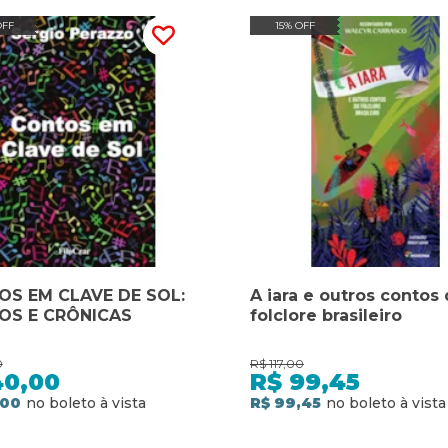
OFF
15% OFF
S EM CLAVE DE SOL:
A iara e outros contos
OS E CRÔNICAS
folclore brasileiro
0
R$
117,00
40,00
R$
99,45
,00
R$ 99,45