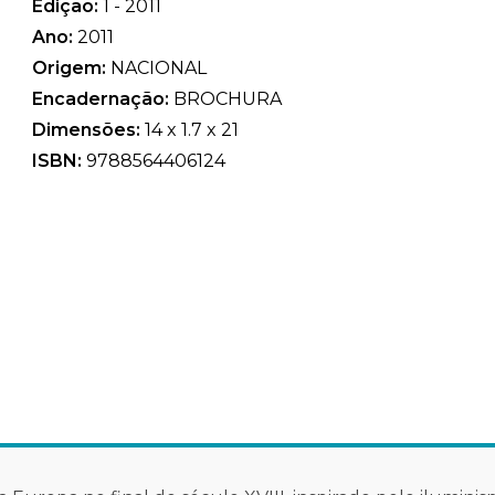
Edição:
1 - 2011
Ano:
2011
Origem:
NACIONAL
Encadernação:
BROCHURA
Dimensões:
14 x 1.7 x 21
ISBN:
9788564406124