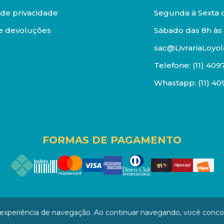
a de privacidade
Segunda à Sexta d
e devoluções
Sábado das 8h às 
sac@LivrariaLoyol
Telefone:
(11) 409
Whastapp:
(11) 4
FORMAS DE PAGAMENTO
os reservados. Proibida reprodução total ou parcial. Pr
a experiência de navegação. Ao continuar navegando, você conc
/0001-94 - LOJA - Rua Senador Feijó - São Paulo / SP - CEP