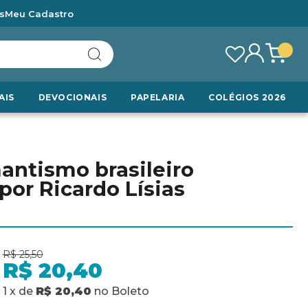
s
Meu Cadastro
AIS
DEVOCIONAIS
PAPELARIA
COLÉGIOS 2026
mantismo brasileiro
por Ricardo Lísias
R$ 25,50
R$ 20,40
1
x
de
R$ 20,40
no
Boleto