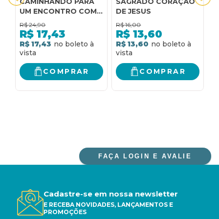
CAMINHANDO PARA
SAGRADO CORAÇÃO
C
UM ENCONTRO COM
DE JESUS
O
O SAGRADO
P
R$
24,90
R$
16,00
R
CORAÇÃO DE JESUS
P
R$
17,43
R$
13,60
C
R$ 17,43
R$ 13,60
R
S
COMPRAR
COMPRAR
FAÇA LOGIN E AVALIE
Cadastre-se em nossa newsletter
E RECEBA NOVIDADES, LANÇAMENTOS E
PROMOÇÕES