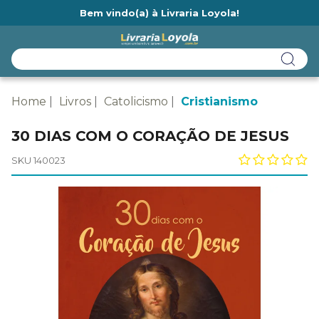
Bem vindo(a) à Livraria Loyola!
Ainda não tem cadastro na Livraria Loyola?
Home
Livros
Catolicismo
Cristianismo
30 DIAS COM O CORAÇÃO DE JESUS
SKU 140023