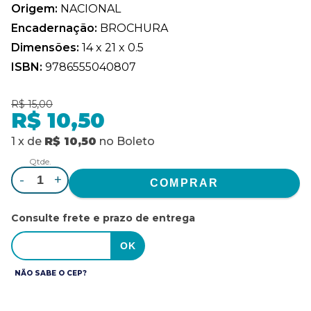
Origem:
NACIONAL
Encadernação:
BROCHURA
Dimensões:
14 x 21 x 0.5
ISBN:
9786555040807
R$ 15,00
R$ 10,50
1
x
de
R$ 10,50
no
Boleto
Qtde.
-
+
Consulte frete e prazo de entrega
NÃO SABE O CEP?