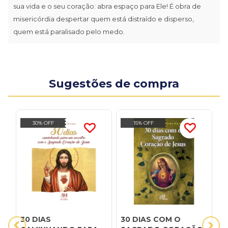
sua vida e o seu coração: abra espaço para Ele! É obra de
misericórdia despertar quem está distraído e disperso,
quem está paralisado pelo medo.
Sugestões de compra
30% OFF
15% OFF
30 DIAS
30 DIAS COM O
3