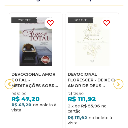
20% OFF
20% OFF
DEVOCIONAL AMOR
DEVOCIONAL
D
TOTAL -
FLORESCER - DEIXE O
-
MEDITAÇÕES SOBRE
AMOR DE DEUS
D
O AMOR DE DEUS
BROTAR EM CADA
d
R$
59,00
R$
139,90
R
DEVOCIONAL: CAPA
d
R$
47,20
R$
111,92
DURA COM PÁGINAS
R$ 47,20
R
2
x
de
R$ 55,96
ILUSTRADAS;
DEVOCIONAL INTU
R$ 111,92