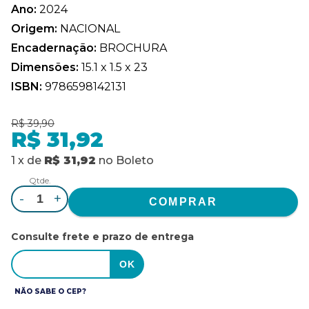
Ano:
2024
Origem:
NACIONAL
Encadernação:
BROCHURA
Dimensões:
15.1 x 1.5 x 23
ISBN:
9786598142131
R$ 39,90
R$ 31,92
1
x
de
R$ 31,92
no
Boleto
Qtde.
-
+
Consulte frete e prazo de entrega
NÃO SABE O CEP?