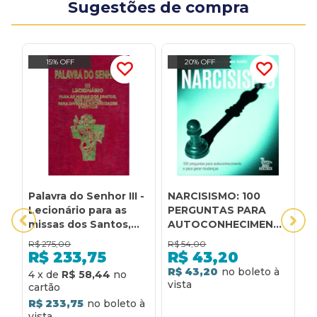
Sugestões de compra
15% OFF
20% OFF
Palavra do Senhor III -
NARCISISMO: 100
A
Lecionário para as
PERGUNTAS PARA
G
missas dos Santos,
AUTOCONHECIMENTO
P
dos comuns, para
E PARA GERAR
D
R$
275,00
R$
54,00
R
diversas
MUDANÇAS
E
R$
233,75
R$
43,20
necessidades e
R$ 43,20
R
4
x
de
R$ 58,44
votivas: lecionário
para as missas dos
R$ 233,75
santos, dos comuns,