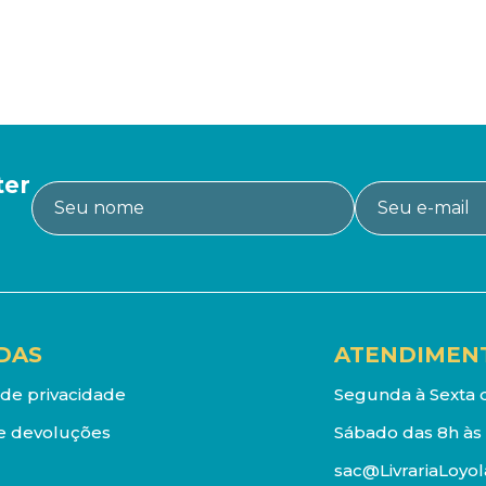
ter
DAS
ATENDIMEN
a de privacidade
Segunda à Sexta d
e devoluções
Sábado das 8h às 
sac@LivrariaLoyol