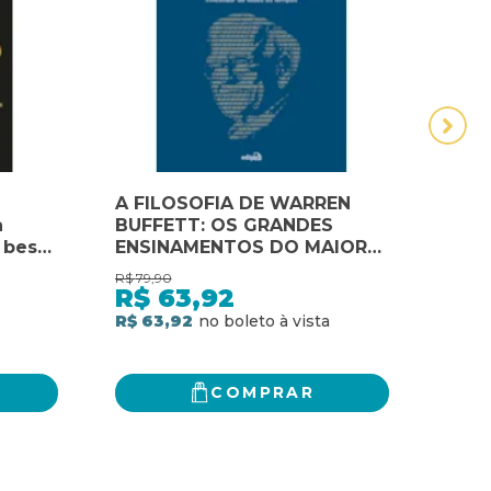
A FILOSOFIA DE WARREN
A IN
a
BUFFETT: OS GRANDES
SHA
 best-
ENSINAMENTOS DO MAIOR
EXT
INVESTIDOR DE TODOS OS
DE 
R$
79,90
R$
64,
to
TEMPOS
R$
63,92
R$
UA
R$ 63,92
R$ 51
COMPRAR