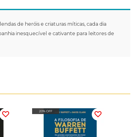
endas de heróis e criaturas míticas, cada dia
anhia inesquecível e cativante para leitores de
20% OFF
20