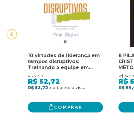
10 virtudes de liderança em
8 PIL
tempos disruptivos:
CRIST
Treinando a equipe em
MÉTO
tempos de imensa mudança
DO MA
R$
65,90
R$
74,90
e desafio
OS T
R$
52,72
R$
UM TI
R$ 52,72
R$ 59,
COMPRAR