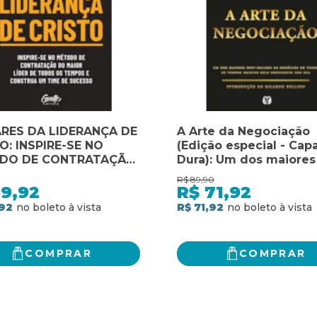
ARES DA LIDERANÇA DE
A Arte da Negociação
O: INSPIRE-SE NO
(Edição especial - Cap
DO DE CONTRATAÇÃO
Dura): Um dos maiores
IOR LÍDER DE TODOS
sellers de negócios de
R$
89,90
EMPOS E CONSTRUA
todos os tempos escri
59,92
R$
71,92
ME DE SUCESSO
pelo presidente dos E
92
R$ 71,92
COMPRAR
COMPRAR