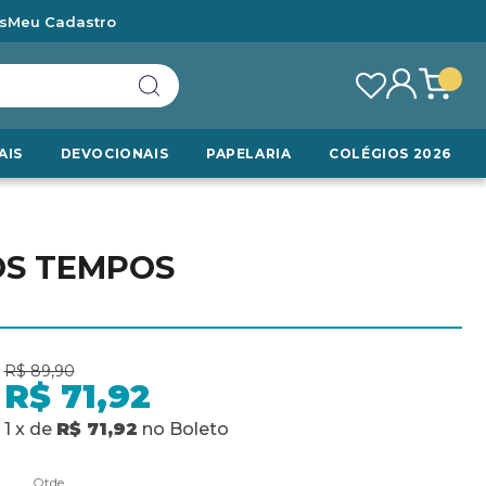
s
Meu Cadastro
AIS
DEVOCIONAIS
PAPELARIA
COLÉGIOS 2026
OS TEMPOS
R$ 89,90
R$ 71,92
1
x
de
R$ 71,92
no
Boleto
Qtde.