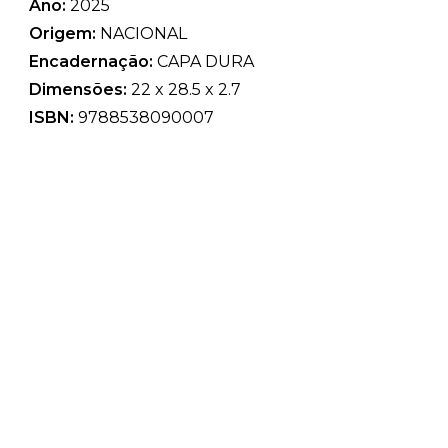
Ano:
2025
Origem:
NACIONAL
Encadernação:
CAPA DURA
Dimensões:
22 x 28.5 x 2.7
ISBN:
9788538090007