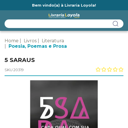
Bem vindo(a) à Livraria Loyola!
Ainda não tem cadastro na Livraria Loyola?
Home
Livros
Literatura
Poesia, Poemas e Prosa
5 SARAUS
SKU 20319