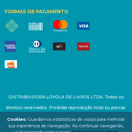
FORMAS DE PAGAMENTO
DISTRIBUIDORA LOYOLA DE LIVROS LTDA. Todos os
direitos reservados. Proibida reprodução total ou parcial.
Preços e estoque sujeito a alterações sem aviso prévio.
Cookies:
Guardamos estatísticas de visitas para melhorar
sua experiência de navegação. Ao continuar navegando,
67.946.814/0001-94 - LOJA - Rua Senador Feijó - São