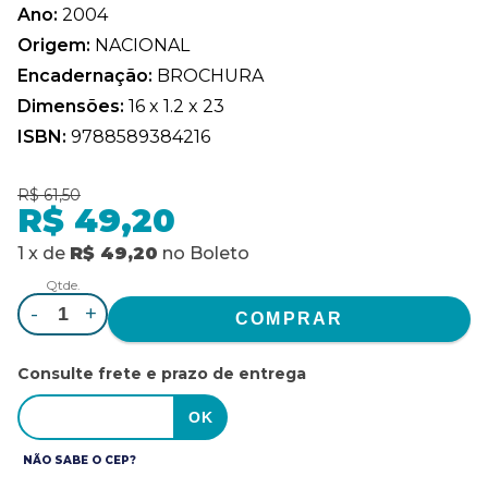
Ano:
2004
Origem:
NACIONAL
Encadernação:
BROCHURA
Dimensões:
16 x 1.2 x 23
ISBN:
9788589384216
R$ 61,50
R$ 49,20
1
x
de
R$ 49,20
no
Boleto
Qtde.
-
+
Consulte frete e prazo de entrega
NÃO SABE O CEP?