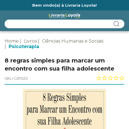
Bem vindo(a) à Livraria Loyola!
Ainda não tem cadastro na Livraria Loyola?
Home
Livros
Ciências Humanas e Sociais
Psicoterapia
8 regras simples para marcar um
encontro com sua filha adolescente
SKU CA7020