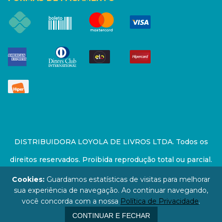
DISTRIBUIDORA LOYOLA DE LIVROS LTDA. Todos os
direitos reservados. Proibida reprodução total ou parcial.
Preços e estoque sujeito a alterações sem aviso prévio.
Cookies:
Guardamos estatísticas de visitas para melhorar
sua experiência de navegação. Ao continuar navegando,
67.946.814/0001-94 - LOJA - Rua Senador Feijó - São
você concorda com a nossa
Política de Privacidade
.
Paulo / SP - CEP: 01006-000
CONTINUAR E FECHAR