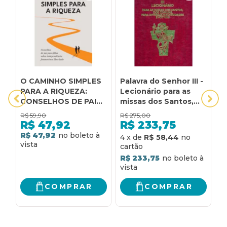
O CAMINHO SIMPLES
Palavra do Senhor III -
1
PARA A RIQUEZA:
Lecionário para as
U
CONSELHOS DE PAI
missas dos Santos,
c
PARA FILHA SOBRE
dos comuns, para
R$
59,90
R$
275,00
R
INDEPENDÊNCIA
diversas
R$
47,92
R$
233,75
FINANCEIRA E
necessidades e
R$ 47,92
R
4
x
de
R$ 58,44
LIBERDADE
votivas: lecionário
para as missas dos
R$ 233,75
santos, dos comuns,
para diversas
necessidades e
COMPRAR
COMPRAR
votivas