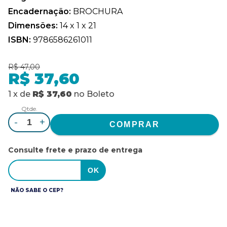
Encadernação:
BROCHURA
Dimensões:
14 x 1 x 21
ISBN:
9786586261011
R$ 47,00
R$ 37,60
1
x
de
R$ 37,60
no
Boleto
Qtde.
-
+
Consulte frete e prazo de entrega
NÃO SABE O CEP?