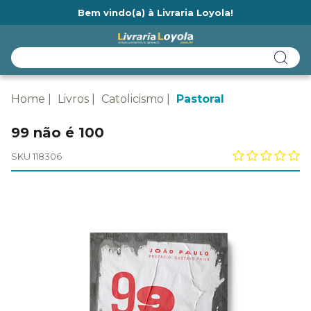
Bem vindo(a) à Livraria Loyola!
Ainda não tem cadastro na Livraria Loyola?
Home
Livros
Catolicismo
Pastoral
99 não é 100
SKU 118306