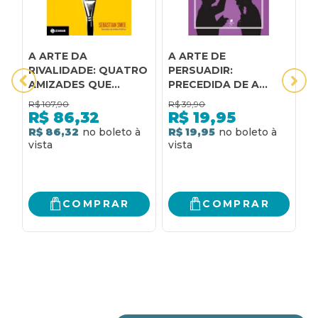
A ARTE DA
A ARTE DE
A
RIVALIDADE: QUATRO
PERSUADIR:
M
AMIZADES QUE
PRECEDIDA DE A
M
MUDARAM A ARTE
ARTE DA
T
R$
107,90
R$
39,90
R
MODERNA
CONVERSAÇÃO
C
R$
86,32
R$
19,95
P
R$ 86,32
R$ 19,95
R
I
COMPRAR
COMPRAR