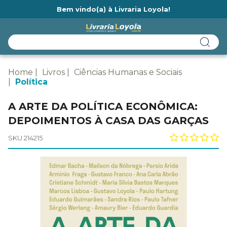
Bem vindo(a) à Livraria Loyola!
Ainda não tem cadastro na Livraria Loyola?
Home
Livros
Ciências Humanas e Sociais
Política
A ARTE DA POLÍTICA ECONÔMICA:
DEPOIMENTOS À CASA DAS GARÇAS
SKU 214215