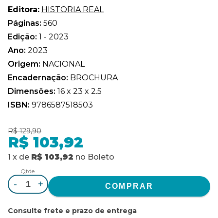
Editora:
HISTORIA REAL
Páginas:
560
Edição:
1 - 2023
Ano:
2023
Origem:
NACIONAL
Encadernação:
BROCHURA
Dimensões:
16 x 23 x 2.5
ISBN:
9786587518503
R$ 129,90
R$ 103,92
1
x
de
R$ 103,92
no
Boleto
Qtde.
-
+
Consulte frete e prazo de entrega