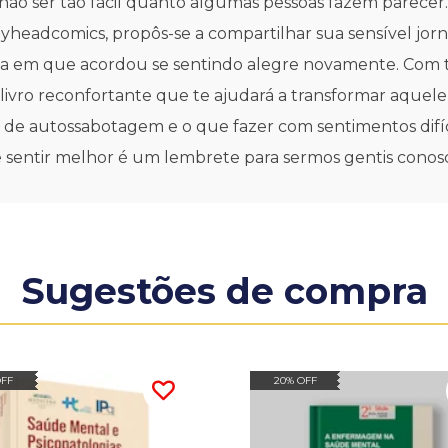
não ser tão fácil quanto algumas pessoas fazem parecer.
yheadcomics, propôs-se a compartilhar sua sensível jorna
ia em que acordou se sentindo alegre novamente. Com t
ivro reconfortante que te ajudará a transformar aque
 de autossabotagem e o que fazer com sentimentos difíce
 sentir melhor é um lembrete para sermos gentis conosc
Sugestões de compra
OFF
20% OFF