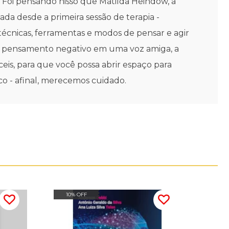
 Foi pensando nisso que Matilda Heindow, a
da desde a primeira sessão de terapia -
écnicas, ferramentas e modos de pensar e agir
le pensamento negativo em uma voz amiga, a
is, para que você possa abrir espaço para
o - afinal, merecemos cuidado.
10% OFF
20