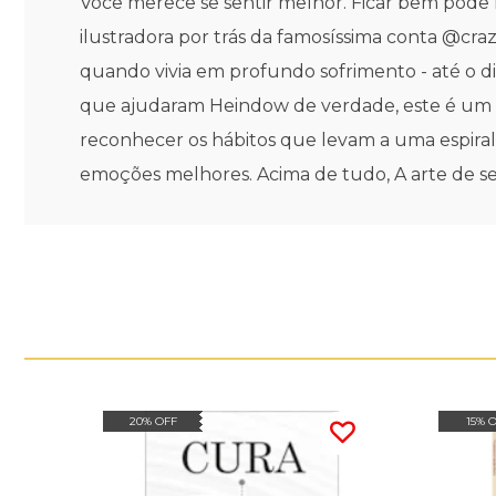
Você merece se sentir melhor. Ficar bem pode 
ilustradora por trás da famosíssima conta @craz
quando vivia em profundo sofrimento - até o d
que ajudaram Heindow de verdade, este é um l
reconhecer os hábitos que levam a uma espiral
emoções melhores. Acima de tudo, A arte de se
20% OFF
15% 