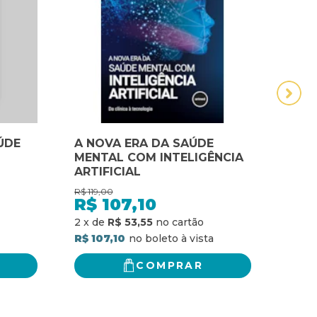
ÚDE
A NOVA ERA DA SAÚDE
A S
MENTAL COM INTELIGÊNCIA
ERA
ARTIFICIAL
DES
CAR
R$
119,00
R$
74,
TRA
R$
107,10
R$
DES
R$ 5
2
x
de
R$ 53,55
GAR
R$ 107,10
LON
ATIV
COMPRAR