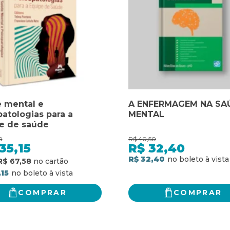
 mental e
A ENFERMAGEM NA SA
patologias para a
MENTAL
e de saúde
0
R$
40,50
35,15
R$
32,40
R$ 32,40
R$ 67,58
,15
COMPRAR
COMPRAR