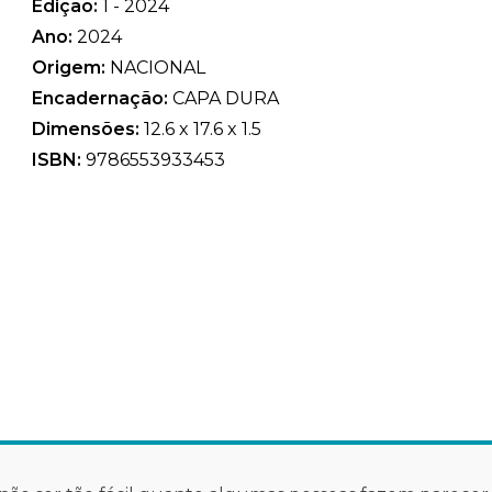
Edição:
1 - 2024
Ano:
2024
Origem:
NACIONAL
Encadernação:
CAPA DURA
Dimensões:
12.6 x 17.6 x 1.5
ISBN:
9786553933453