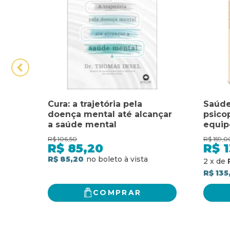
Cura: a trajetória pela
Saúde
doença mental até alcançar
psico
a saúde mental
equip
R$
106,50
R$
159,0
R$
85,20
R$
1
R$ 85,20
2
x
de
R$ 135
COMPRAR