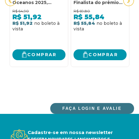
Oceanos 2025,
Finalista do prêmio
(
Finalista do prêmio
São Paulo de
P
R$
64,90
R$
69,80
R
São Paulo e
Literatura)
R$
51,92
R$
55,84
Semifinalista do
R$ 51,92
R$ 55,84
2
prêmio Jabuti 2025)
R
COMPRAR
COMPRAR
FAÇA LOGIN E AVALIE
Cadastre-se em nossa newsletter