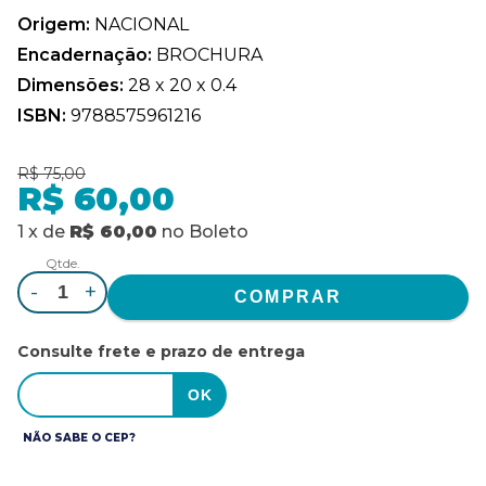
Origem:
NACIONAL
Encadernação:
BROCHURA
Dimensões:
28 x 20 x 0.4
ISBN:
9788575961216
R$ 75,00
R$ 60,00
1
x
de
R$ 60,00
no
Boleto
Qtde.
-
+
Consulte frete e prazo de entrega
NÃO SABE O CEP?