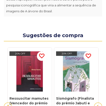
pesquisa iconográfica que viria a alimentar a sequência de
imagens de A árvore do Brasil.
Sugestões de compra
20% OFF
20% OFF
Ressuscitar mamutes
Sismógrafo (Finalista
O
(Vencedor do prêmio
do prêmio Jabuti e
(