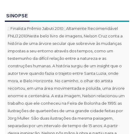
SINOPSE
:: Finalista Prêmio Jabuti 2010:: Altamente Recomendável
FNLIJ 2010Neste belo livro de imagens, Nelson Cruz conta a
história de uma árvore secular que sobrevive às mudanças
impostas a seu entorno através dos tempos, como um
testemunho da difícil relação entre a natureza e as
construções humanas. A história surgiu de um insight que o
autor teve quando fazia o trajeto entre Santa Luzia, onde
mora, e Belo Horizonte. No caminho, o olhar do artista
recortou, em uma área movimentada e poluída, uma árvore
enorme e centenária. A esta imagem, Nelson relacionou um
trabalho que ele conheceu na Feira de Bolonha de 1995: as
ilustrações de quarteirões de uma grande cidade feitas por
Jörg Muller. São duas ilustrações da mesma paisagem,
separadas por um intervalo de tempo de 15 anos. A partir
dessa inspiração, Nelson pôs mãos à obra e partiu para a