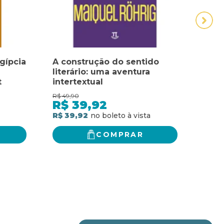
gípcia
A construção do sentido
A E
literário: uma aventura
RED
t
intertextual
AVEN
R$
49,90
R$
74,
R$
39,92
R$
R$ 39,92
R$ 5
COMPRAR