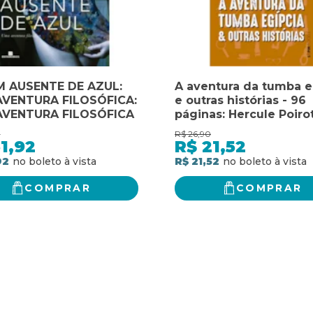
 AUSENTE DE AZUL:
A aventura da tumba e
VENTURA FILOSÓFICA:
e outras histórias - 96
AVENTURA FILOSÓFICA
páginas: Hercule Poiro
0
R$
26,90
1,92
R$
21,52
92
R$ 21,52
COMPRAR
COMPRAR