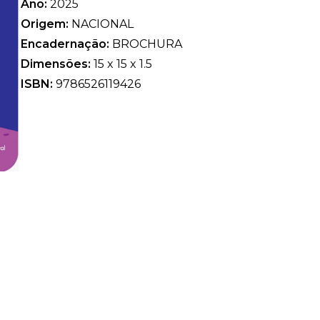
Ano:
2025
Origem:
NACIONAL
Encadernação:
BROCHURA
Dimensões:
15 x 15 x 1.5
ISBN:
9786526119426