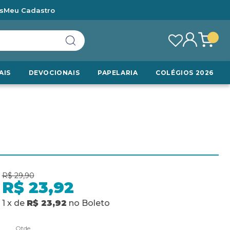
s
Meu Cadastro
AIS
DEVOCIONAIS
PAPELARIA
COLÉGIOS 2026
R$ 29,90
R$ 23,92
1
x
de
R$ 23,92
no
Boleto
Qtde.