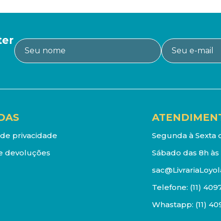
ter
DAS
ATENDIMEN
a de privacidade
Segunda à Sexta d
e devoluções
Sábado das 8h às 
sac@LivrariaLoyol
Telefone:
(11) 409
Whastapp:
(11) 4