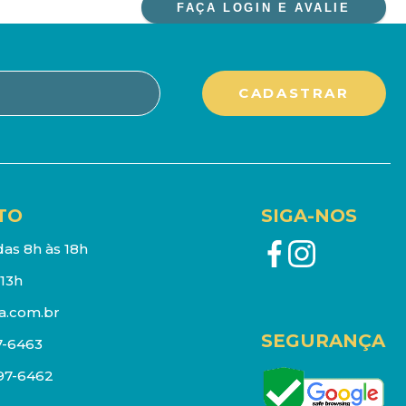
FAÇA LOGIN E AVALIE
TO
SIGA-NOS
as 8h às 18h
13h
a.com.br
SEGURANÇA
7-6463
097-6462