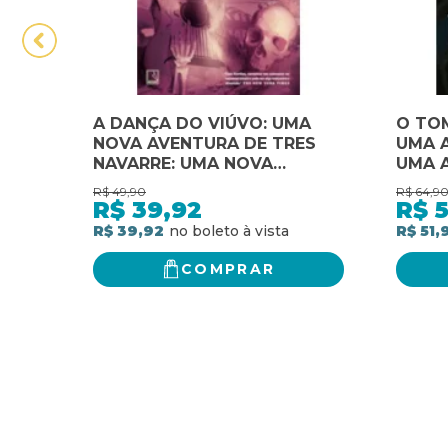
A DANÇA DO VIÚVO: UMA
O TOM
NOVA AVENTURA DE TRES
UMA A
NAVARRE: UMA NOVA
UMA 
AVENTURA DE TRES
R$
49,90
R$
64,9
NAVARRE
R$
39,92
R$
5
R$ 39,92
R$ 51,
COMPRAR