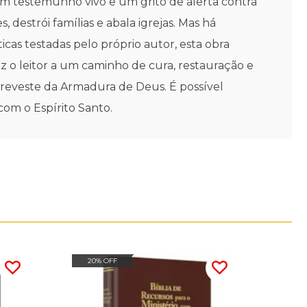
stemunho vivo e um grito de alerta contra
 destrói famílias e abala igrejas. Mas há
icas testadas pelo próprio autor, esta obra
z o leitor a um caminho de cura, restauração e
 reveste da Armadura de Deus. É possível
om o Espírito Santo.
20% OFF
20