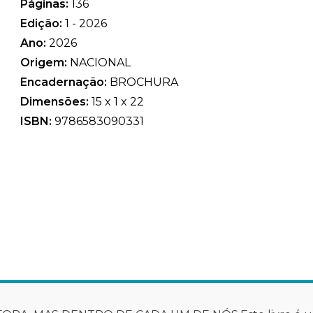
Páginas:
136
Edição:
1 - 2026
Ano:
2026
Origem:
NACIONAL
Encadernação:
BROCHURA
Dimensões:
15 x 1 x 22
ISBN:
9786583090331