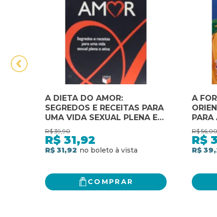
A DIETA DO AMOR:
A FOR
SEGREDOS E RECEITAS PARA
ORIE
UMA VIDA SEXUAL PLENA E
PARA
ATIVA: SEGREDOS E
ORIEN
R$
39,90
R$
56,0
RECEITAS PARA UMA VIDA
R$
31,92
R$
SEXUAL PLENA E ATIVA
R$ 31,92
R$ 39
COMPRAR