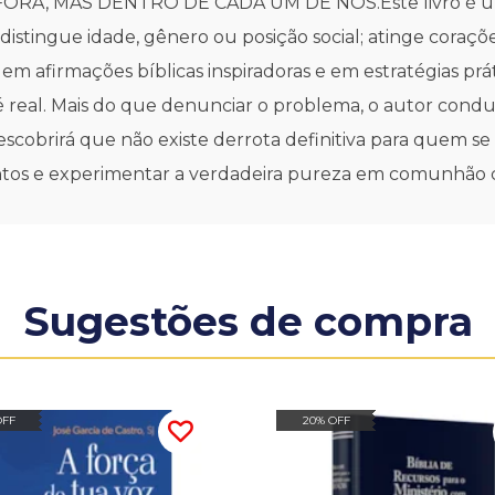
, MAS DENTRO DE CADA UM DE NÓS.Este livro é um te
distingue idade, gênero ou posição social; atinge corações,
m afirmações bíblicas inspiradoras e em estratégias prát
é real. Mais do que denunciar o problema, o autor condu
scobrirá que não existe derrota definitiva para quem se
entos e experimentar a verdadeira pureza em comunhão c
Sugestões de compra
OFF
20% OFF