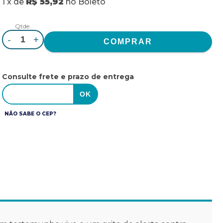
1
x
de
R$ 55,92
no
Boleto
Qtde.
-
+
Consulte frete e prazo de entrega
NÃO SABE O CEP?