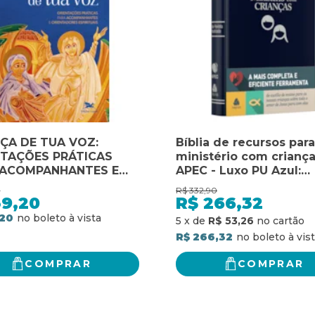
ÇA DE TUA VOZ:
Bíblia de recursos para
NTAÇÕES PRÁTICAS
ministério com criança
 ACOMPANHANTES E
APEC - Luxo PU Azul:
TADORES ESPIRITUAIS
ferramenta de auxílio 
0
R$
332,90
ensino para as nossas
39,20
R$
266,32
crianças sobre todo o
,20
5
x
de
R$ 53,26
de Jesus para com ela
R$ 266,32
COMPRAR
COMPRAR