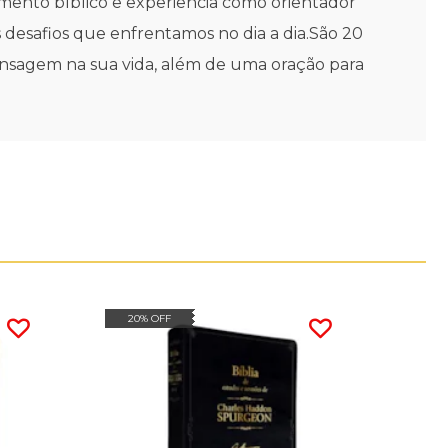
mento bíblico e experiência como orientador
 desafios que enfrentamos no dia a dia.São 20
nsagem na sua vida, além de uma oração para
20% OFF
20