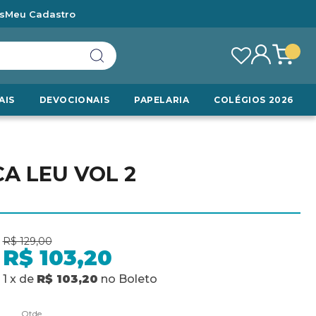
s
Meu Cadastro
AIS
DEVOCIONAIS
PAPELARIA
COLÉGIOS 2026
A LEU VOL 2
R$ 129,00
R$ 103,20
1
x
de
R$ 103,20
no
Boleto
Qtde.