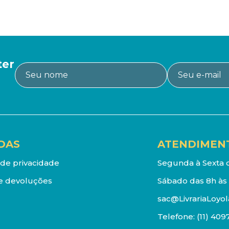
ter
DAS
ATENDIMEN
a de privacidade
Segunda à Sexta d
e devoluções
Sábado das 8h às 
sac@LivrariaLoyol
Telefone:
(11) 409