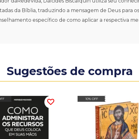
or daRedeVida, Dalcides Biscalquin utiliza seu conheci
ntadas da Bíblia, traduzindo a mensagem de Deus para os
selhamento específico de como aplicar a respectiva me
Sugestões de compra
OFF
10% OFF