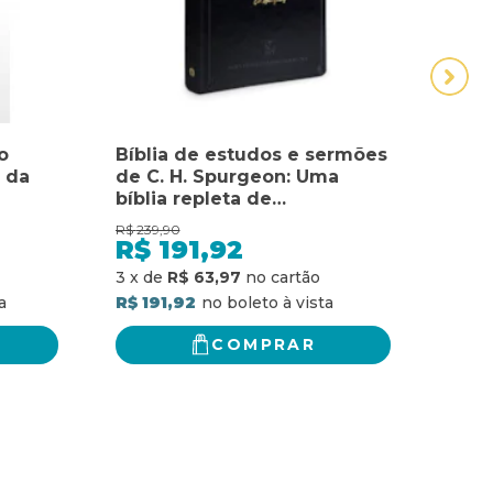
o
Bíblia de estudos e sermões
Bíbl
 da
de C. H. Spurgeon: Uma
de C
bíblia repleta de
Femi
o da
ferramentas para você
de f
R$
239,90
R$
239
aprender com o príncipe
apre
R$
191,92
R$
dos pregadores
dos 
3
x
de
R$ 63,97
3
x
d
R$ 191,92
R$ 19
COMPRAR