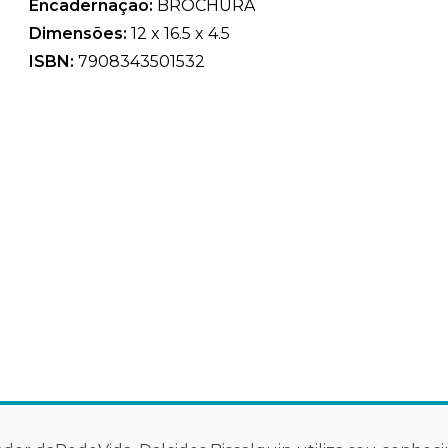
Encadernação:
BROCHURA
Dimensões:
12 x 16.5 x 4.5
ISBN:
7908343501532