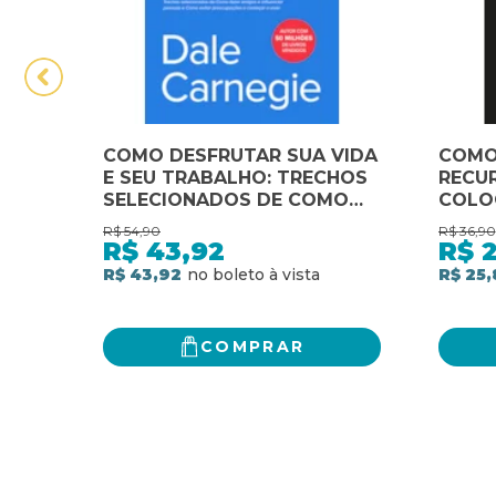
COMO DESFRUTAR SUA VIDA
COMO
E SEU TRABALHO: TRECHOS
RECU
SELECIONADOS DE COMO
COLO
FAZER AMIGOS E
TRAN
R$
54,90
R$
36,90
INFLUENCIAR PESSOAS E
FINAN
R$
43,92
R$
COMO EVITAR
COMO
R$ 43,92
R$ 25,
PREOCUPAÇÕES E COMEÇAR
A VIVER
COMPRAR