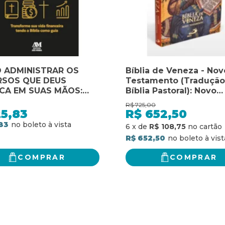
 ADMINISTRAR OS
Bíblia de Veneza - Nov
RSOS QUE DEUS
Testamento (Tradução
CA EM SUAS MÃOS:
Bíblia Pastoral): Novo
SFORME SUA VIDA
Testamento - Traduçã
R$
725,00
CEIRA TENDO A BÍBLIA
Bíblia Pastoral
25,83
R$
652,50
 GUIA
83
6
x
de
R$ 108,75
R$ 652,50
COMPRAR
COMPRAR