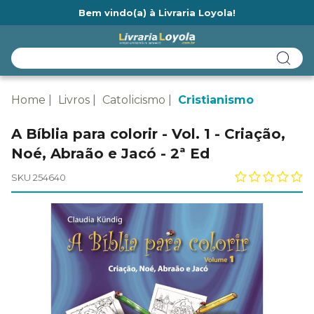
Bem vindo(a) à Livraria Loyola!
Ainda não tem cadastro na Livraria Loyola?
Home
Livros
Catolicismo
Cristianismo
A Bíblia para colorir - Vol. 1 - Criação,
Noé, Abraão e Jacó - 2ª Ed
SKU 254640