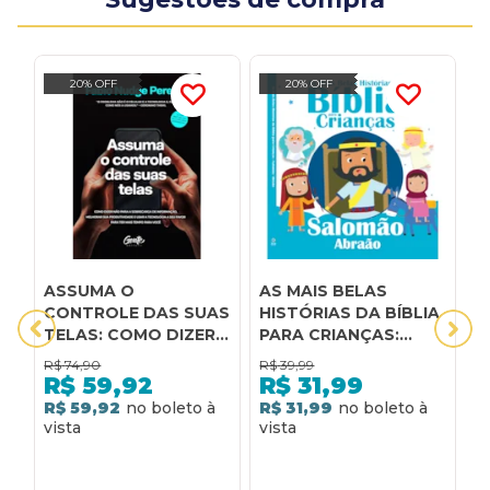
20% OFF
20% OFF
ASSUMA O
AS MAIS BELAS
A
CONTROLE DAS SUAS
HISTÓRIAS DA BÍBLIA
B
TELAS: COMO DIZER
PARA CRIANÇAS:
I
NÃO PARA A
SALOMÃO E ABRAÃO
H
R$
74,90
R$
39,99
R
SOBRECARGA DE
R$
59,92
R$
31,99
INFORMAÇÃO,
R$ 59,92
R$ 31,99
4
MELHORAR A
PRODUTIVIDADE E
R
USAR A TECNOLOGIA
A SEU FAVOR PARA