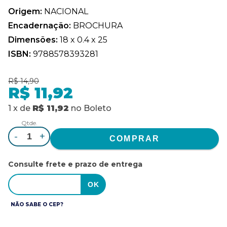
Origem:
NACIONAL
Encadernação:
BROCHURA
Dimensões:
18 x 0.4 x 25
ISBN:
9788578393281
R$ 14,90
R$ 11,92
1
x
de
R$ 11,92
no
Boleto
Qtde.
-
+
Consulte frete e prazo de entrega
NÃO SABE O CEP?