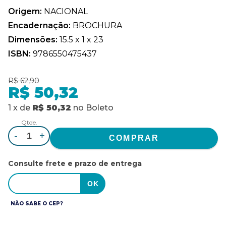
Origem:
NACIONAL
Encadernação:
BROCHURA
Dimensões:
15.5 x 1 x 23
ISBN:
9786550475437
R$ 62,90
R$ 50,32
1
x
de
R$ 50,32
no
Boleto
Qtde.
-
+
Consulte frete e prazo de entrega
NÃO SABE O CEP?