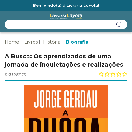
Bem vindo(a) à Livraria Loyola!
Ainda não tem cadastro na Livraria Loyola?
Home
Livros
História
Biografia
A Busca: Os aprendizados de uma
jornada de inquietações e realizações
SKU 262173