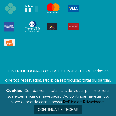
DISTRIBUIDORA LOYOLA DE LIVROS LTDA. Todos os
direitos reservados. Proibida reprodução total ou parcial.
Preços e estoque sujeito a alterações sem aviso prévio.
Cookies:
Guardamos estatísticas de visitas para melhorar
sua experiência de navegação. Ao continuar navegando,
67.946.814/0001-94 - LOJA - Rua Senador Feijó - São
você concorda com a nossa
Política de Privacidade
.
Paulo / SP - CEP: 01006-000
CONTINUAR E FECHAR