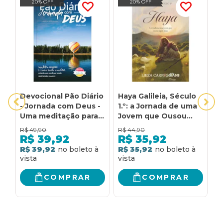
20% OFF
20% OFF
Devocional Pão Diário
Haya Galileia, Século
S
- Jornada com Deus -
1.º: a Jornada de uma
U
Uma meditação para
Jovem que Ousou
m
cada dia do ano - O
Seguir Jesus: A
j
R$
49,90
R$
44,90
R
Devocional mais lido
jornada de uma jovem
m
R$
39,92
R$
35,92
no mundo: Jornada
que ousou seguir
R$ 39,92
R$ 35,92
R
com Deus - edição
Jesus
anual
COMPRAR
COMPRAR