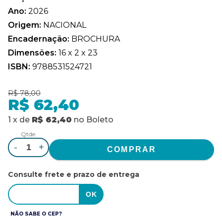
Ano:
2026
Origem:
NACIONAL
Encadernação:
BROCHURA
Dimensões:
16 x 2 x 23
ISBN:
9788531524721
R$ 78,00
R$ 62,40
1
x
de
R$ 62,40
no
Boleto
Qtde.
-
+
Consulte frete e prazo de entrega
NÃO SABE O CEP?