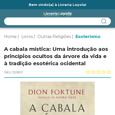
Bem vindo(a) à Livraria Loyola!
Ainda não tem cadastro na Livraria Loyola?
Home
Livros
Outras Religiões
Esoterismo
A cabala mística: Uma introdução aos
princípios ocultos da árvore da vida e
à tradição esotérica ocidental
SKU 312801