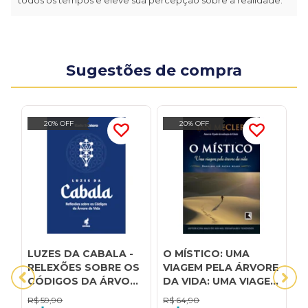
Sugestões de compra
20% OFF
20% OFF
LUZES DA CABALA -
O MÍSTICO: UMA
P
RELEXÕES SOBRE OS
VIAGEM PELA ÁRVORE
G
CÓDIGOS DA ÁRVORE
DA VIDA: UMA VIAGEM
S
DA VIDA
PELA ÁRVORE DA
P
R$
59,90
R$
64,90
R