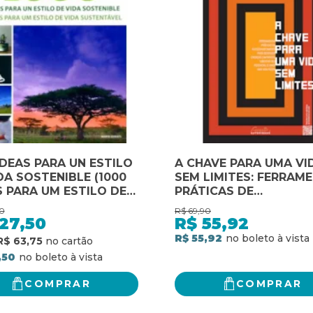
IDEAS PARA UN ESTILO
A CHAVE PARA UMA VI
DA SOSTENIBLE (1000
SEM LIMITES: FERRAM
S PARA UM ESTILO DE
PRÁTICAS DE
SUSTENTÁVEL)
AUTOCONHECIMENTO 
0
R$
69,90
DESFAZER CRENÇAS
27,50
R$
55,92
LIMITANTES, LIBERTAR
R$ 55,92
R$ 63,75
POTENCIAL E VIVER U
,50
VIDA PLENA
COMPRAR
COMPRAR