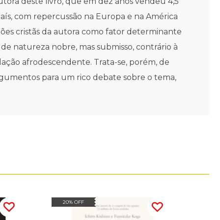
utora deste livro, que em dez anos vendeu 4,5
país, com repercussão na Europa e na América
ções cristãs da autora como fator determinante
m de natureza nobre, mas submisso, contrário à
lação afrodescendente. Trata-se, porém, de
argumentos para um rico debate sobre o tema,
20% OFF
20