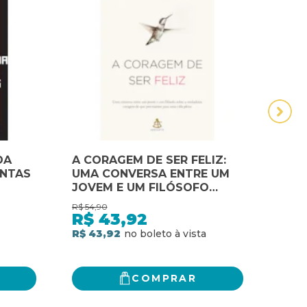
DA
A CORAGEM DE SER FELIZ:
A ES
ENTAS
UMA CONVERSA ENTRE UM
STAN
JOVEM E UM FILÓSOFO
DEFI
PARA
SOBRE A VERDADEIRA
HOM
R$
54,90
R$
79,
CORAGEM DE QUE
FERR
R$
43,92
R$
 SEU
PRECISAMOS PARA UMA
OUT
R$ 43,92
R$ 6
MA
VIDA PLENA
DA 
COMPRAR