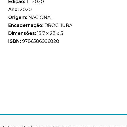
Edição:
1 - 2020
Ano:
2020
Origem:
NACIONAL
Encadernação:
BROCHURA
Dimensões:
15.7 x 23 x 3
ISBN:
9786586096828