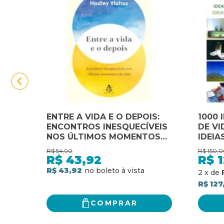
ENTRE A VIDA E O DEPOIS:
1000 
ENCONTROS INESQUECÍVEIS
DE VI
NOS ÚLTIMOS MOMENTOS
IDEIA
DA VIDA
VIDA 
R$
54,90
R$
150,0
R$
43,92
R$
1
R$ 43,92
2
x
de
R$ 127
COMPRAR