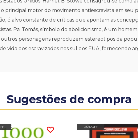
os Estados Unidos, Harriet B. Stowe consagrou-se como a
o principal motor do movimento antiescravista em seu 
ção, é alvo constante de críticas que apontam as concep
 racistas. Pai Tomás, símbolo do abolicionismo, é um home
que outros personagens reproduzem estereótipos da popu
de vida dos escravizados nos sul dos EUA, fornecendo 
Sugestões de compra
OFF
20% OFF