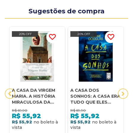
Sugestões de compra
20% OFF
20% OFF
A CASA DA VIRGEM
A CASA DOS
D
MARIA. A HISTÓRIA
SONHOS: A CASA ERA
G
MIRACULOSA DA
TUDO QUE ELES
C
TRAJETÓRIA DA
SEMPRE DESEJARAM...
D
R$
69,90
R$
69,90
R
CASA DE NAZARÉ
ATÉ OS CORPOS
R$
55,92
R$
55,92
PARA UMA COLINA DA
SURGIREM.
R$ 55,92
R$ 55,92
R
ITÁLIA