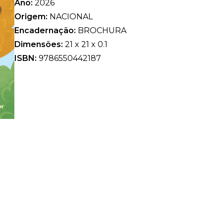
Ano:
2026
Origem:
NACIONAL
Encadernação:
BROCHURA
Dimensões:
21 x 21 x 0.1
ISBN:
9786550442187