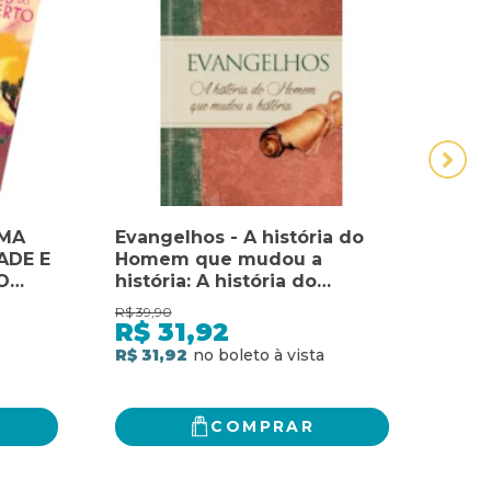
UMA
Evangelhos - A história do
HIS
ADE E
Homem que mudou a
BRAS
O
história: A história do
DIA
homem que mudou a
POV
R$
39,90
R$
69,
história
LING
R$
31,92
R$
SOC
R$ 31,92
R$ 5
COMPRAR