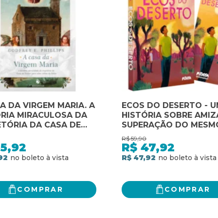
A DA VIRGEM MARIA. A
ECOS DO DESERTO - 
RIA MIRACULOSA DA
HISTÓRIA SOBRE AMIZ
TÓRIA DA CASA DE
SUPERAÇÃO DO MESM
RÉ PARA UMA COLINA
AUTOR DE "TIPO UMA
R$
59,90
ÁLIA
HISTÓRIA DE AMOR"
5,92
R$
47,92
92
R$ 47,92
COMPRAR
COMPRAR