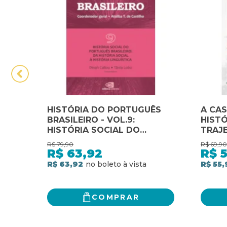
HISTÓRIA DO PORTUGUÊS
A CAS
BRASILEIRO - VOL.9:
HISTÓ
HISTÓRIA SOCIAL DO
TRAJE
PORTUGUÊS BRASILEIRO: DA
NAZA
R$
79,90
R$
69,90
HISTÓRIA SOCIAL À
DA IT
R$
63,92
R$
5
HISTÓRIA LINGUÍSTICA
R$ 63,92
R$ 55,
COMPRAR