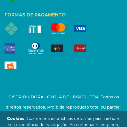
FORMAS DE PAGAMENTO
DISTRIBUIDORA LOYOLA DE LIVROS LTDA. Todos os
direitos reservados. Proibida reprodução total ou parcial.
Preços e estoque sujeito a alterações sem aviso prévio.
Cookies:
Guardamos estatísticas de visitas para melhorar
sua experiência de navegação. Ao continuar navegando,