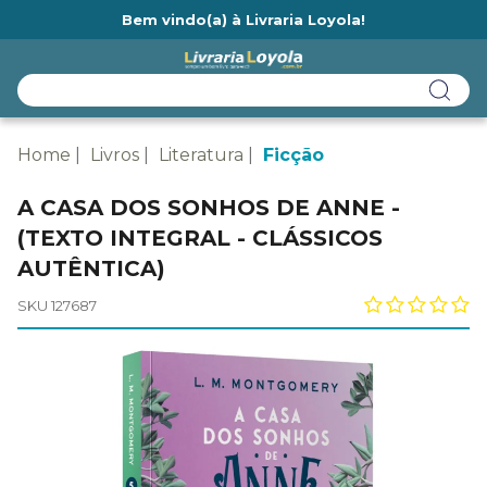
Bem vindo(a) à Livraria Loyola!
Ainda não tem cadastro na Livraria Loyola?
Home
Livros
Literatura
Ficção
A CASA DOS SONHOS DE ANNE -
(TEXTO INTEGRAL - CLÁSSICOS
AUTÊNTICA)
SKU 127687