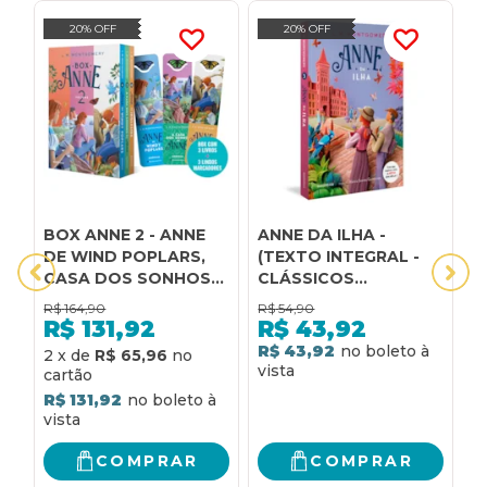
20% OFF
20% OFF
BOX ANNE 2 - ANNE
ANNE DA ILHA -
A
DE WIND POPLARS,
(TEXTO INTEGRAL -
(
CASA DOS SONHOS
CLÁSSICOS
C
DA ANNE E ANNE DE
AUTÊNTICA)
A
R$
164,90
R$
54,90
R
INGLESIDE - (TEXTO
R$
131,92
R$
43,92
INTEGRAL -
R$ 43,92
R
2
x
de
R$ 65,96
CLÁSSICOS
AUTÊNTICA)
R$ 131,92
COMPRAR
COMPRAR