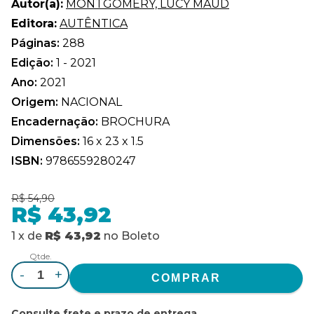
Autor(a):
MONTGOMERY, LUCY MAUD
Editora:
AUTÊNTICA
Páginas:
288
Edição:
1 - 2021
Ano:
2021
Origem:
NACIONAL
Encadernação:
BROCHURA
Dimensões:
16 x 23 x 1.5
ISBN:
9786559280247
R$ 54,90
R$ 43,92
1
x
de
R$ 43,92
no
Boleto
Qtde.
-
+
Consulte frete e prazo de entrega