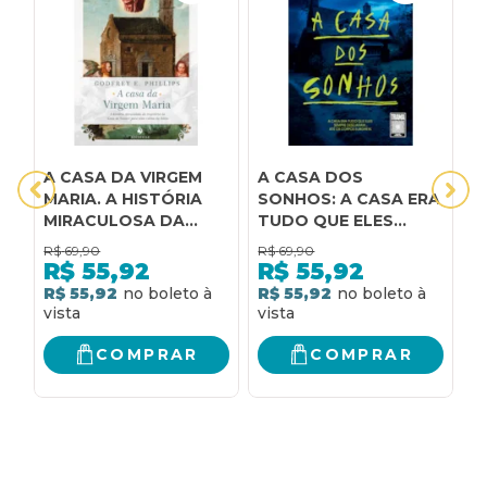
A CASA DA VIRGEM
A CASA DOS
A
MARIA. A HISTÓRIA
SONHOS: A CASA ERA
C
MIRACULOSA DA
TUDO QUE ELES
TRAJETÓRIA DA
SEMPRE DESEJARAM...
R$
69,90
R$
69,90
R
CASA DE NAZARÉ
ATÉ OS CORPOS
R$
55,92
R$
55,92
PARA UMA COLINA DA
SURGIREM.
R$ 55,92
R$ 55,92
R
ITÁLIA
COMPRAR
COMPRAR