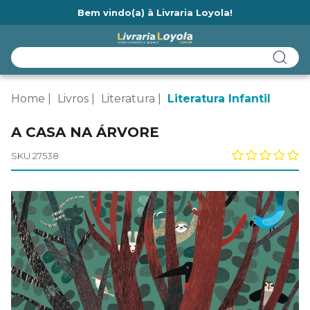
Bem vindo(a) à Livraria Loyola!
Ainda não tem cadastro na Livraria Loyola?
Home
Livros
Literatura
Literatura Infantil
A CASA NA ÁRVORE
SKU 27538